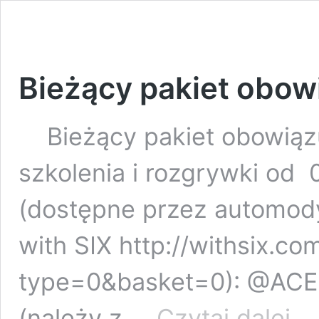
Bieżący pakiet obow
Bieżący pakiet obowiązu
szkolenia i rozgrywki o
(dostępne przez automodyf
with SIX http://withsix.c
type=0&basket=0): @ACE3
Bieżą
(należy z …
Czytaj dalej