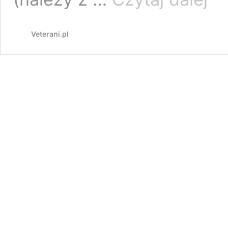
pakiet
obowi
modyfi
Veterani.pl