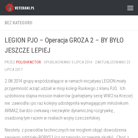
Skip to content
BEZ KATEGORII
LEGION PJO – Operacja GROZA 2 – BY BYŁO
JESZCZE LEPIEJ
PRZEZ
POLISHFACTOR
· OPUBLIKOWANO
5 LIPCA 2014
· ZAKTUALIZOWANO
23
LIPCA 2017
2.08.2014 grupy wspódziałające w ramach inicjatywy LEGION miały
przyjemność wziąć udział w misji kolegi Ruskiego z klanu PJO. Ich
uzdolniona stajnia mission makerów (pamiętamy serię WW2 na Krecie)
nie zawiodła i po raz kolejny udostępniła wymagającym miłośnikom
ARMA2, bardzo ciekawą i niezwykle dynamiczną rozgrywkę ,
osadzoną tym razem w realiach wojny czeczeńskiej.
Niestety z powodów technicznych nie mogłem objąć dowodzenia
swojego oddziału BORYS1 (co przyniosło oczywiste skutki) . Choć z