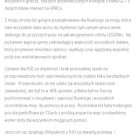
wszystkich graczy , naszych doświadczonych kolegów z klanu GCT z
dużych bitew również na UPACu.
Z mojej strony śle gorące podziękowania dla Ruskiego za misję, która
nam wszystkim dała sporo do myślenia i tym samym wnosi wiele
dobrego do przyszłych prac na uatrakcyjnieniem oferty LEGIONU. Na
jej kanwie wypracujemy zadowalający większość wszystkich balans,
który przyniesie mnóstwo radości i wydłuży czas spędzany wspólnie
podczas wieloklanowych spotkań.
Uznanie dla PJO za otwartość i brak przesadnej spinki na
przeprowadzony test i wprowadzonych na szybko kliku niezbędnych
zmian. Przepraszam, że nie udało się wszystkich skutecznie
zawiadomić, ale był to w 90% spontan ,a Beba był na Tsie by
poinformować o inicjatywie i zaprosić Ruskiego i wszystkich
uczestników misji do pomocy w pracy. Rozesłana też była tradycyjna
poczta pantoflowa po TSach z prośbą wsparcia więc zostawiliśmy
wolne sloty dla wszystkich mogących pomóc.
Jeszcze raz dziękuję chłopakom z PJO za otwartą postawę i