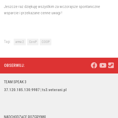
Jeszcze raz dziękuję wszystkim za wczorajsze spontaniczne
wsparcie i przekazane cenne uwagi !
Tagi:
arma 2
Co-oP
COOP
OBSERWUJ:
TEAM SPEAK 3
37.120.185.130:9987 | ts3.veterani.pl
NADCHODZĄCE ROZGRYWKI