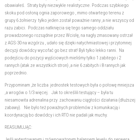
obawiałeś. Straty były niezwykle realistyczne. Podczas szybkiego
skoku pod osłoną ognia zaporowego , mimo otwartego terenu z
grupy 6 żołnierzy tylko jeden został poważnie ranny ,a nie wszyscy od
razu zabici. Podczas natknięcia się tego samego oddziału
prowadzonego rozsądnie przez Wcisłę, na nagły zmasowany ostrzał
z AGS-30 na wzgórzu , udało się dzięki natychmiastowej i przytomnej
decyzji dowódcy wycofać go bez strat! Byli tylko lekko ranni. Na
podejściu do pozycji wyjściowych mieliśmy tylko 1 zabitego i 2
rannych (atak ze wszystkich stron) ,a nie 6 zabitych i 8 rannych jak
poprzednio.
Przypominam ,że liczba jednostek testowych była o połowę mniejsza
,a wrogów o 1/3 więcej. Jak to określili testujący – była tu
niesamowita adrenalina przy zachowaniu ciągłości działania (dłuższej
zabawy). Nie było też poważnych problemów z komunikacją i
koordynacją bo dowódcy i ich RTO nie padali jak muchy.
REASUMUJĄC:
Jeśli wytestowanym i zrównoważonym balansem levelu do serwera