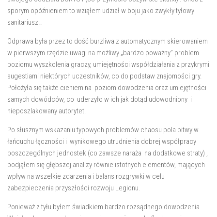
sporym opóźnieniem to wziąłem udział w boju jako zwykły tyłowy
sanitariusz..
Odprawa była przez to dość burzliwa z automatycznym skierowaniem
w pierwszym rzędzie uwagi na możliwy „bardzo poważny” problem
poziomu wyszkolenia graczy, umiejętności współdziałania z przykrymi
sugestiami niektórych uczestników, co do podstaw znajomości gry.
Położyła się także cieniem na poziom dowodzenia oraz umiejętności
samych dowódców, co uderzyło w ich jak dotąd udowodniony i
nieposzlakowany autorytet.
Po słusznym wskazaniu typowych problemów chaosu pola bitwy w
łańcuchu łączności i wynikowego utrudnienia dobrej współpracy
poszczególnych jednostek (co zawsze naraża na dodatkowe straty) ,
podjąłem się głębszej analizy równie istotnych elementów, mających
wpływ na wszelkie zdarzenia i balans rozgrywki w celu
zabezpieczenia przyszłości rozwoju Legionu.
Ponieważ z tyłu byłem świadkiem bardzo rozsądnego dowodzenia