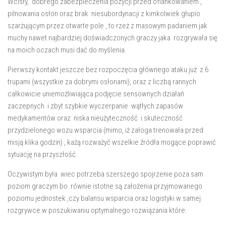
Wcisły, dobrego zabezpieczenia pozycji przed oflankowaniem ,
pilnowania osłon oraz brak niesubordynacji z kimkolwiek głupio
szarżującym przez otwarte pole , to rzeż z masowym padaniem jak
muchy nawet najbardziej doświadczonych graczy jaka rozgrywała się
na moich oczach musi dać do myślenia.
Pierwszy kontakt jeszcze bez rozpoczęcia głównego ataku już z 6
trupami (wszystkie za dobrymi osłonami), oraz z liczbą rannych
całkowicie uniemożliwiająca podjęcie sensownych działań
zaczepnych i zbyt szybkie wyczerpanie wątłych zapasów
medykamentów oraz niska nieużyteczność i skuteczność
przydzielonego wozu wsparcia (mimo, iż załoga trenowała przed
misją klika godzin) , każą rozważyć wszelkie źródła mogące poprawić
sytuację na przyszłość.
Oczywistym była wiec potrzeba szerszego spojrzenie poza sam
poziom graczym bo równie istotne są założenia przyjmowanego
poziomu jednostek ,czy balansu wsparcia oraz logistyki w samej
rozgrywce w poszukiwaniu optymalnego rozwiązania które: