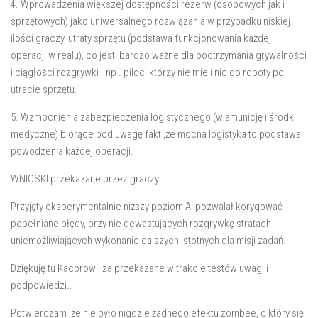
4. Wprowadzenia większej dostępności rezerw (osobowych jak i
sprzętowych) jako uniwersalnego rozwiązania w przypadku niskiej
ilości graczy, utraty sprzętu (podstawa funkcjonowania każdej
operacji w realu), co jest bardzo ważne dla podtrzymania grywalności
i ciągłości rozgrywki . np . piloci którzy nie mieli nic do roboty po
utracie sprzętu.
5. Wzmocnienia zabezpieczenia logistycznego (w amunicję i środki
medyczne) biorące pod uwagę fakt ,że mocna logistyka to podstawa
powodzenia każdej operacji.
WNIOSKI przekazane przez graczy:
Przyjęty eksperymentalnie niższy poziom AI pozwalał korygować
popełniane błędy, przy nie dewastujących rozgrywkę stratach
uniemożliwiających wykonanie dalszych istotnych dla misji zadań.
Dziękuję tu Kacprowi za przekazane w trakcie testów uwagi i
podpowiedzi..
Potwierdzam ,że nie było nigdzie żadnego efektu zombee, o który się