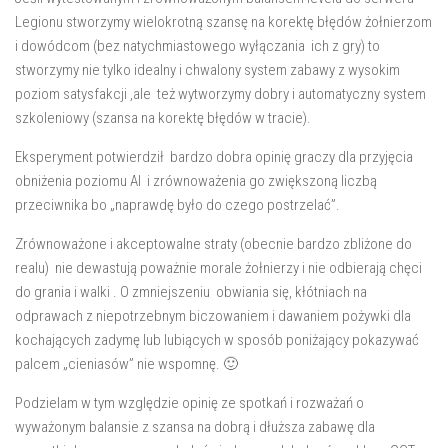
Legionu stworzymy wielokrotną szansę na korektę błędów żołnierzom
i dowódcom (bez natychmiastowego wyłączania ich z gry) to
stworzymy nie tylko idealny i chwalony system zabawy z wysokim
poziom satysfakcji ,ale też wytworzymy dobry i automatyczny system
szkoleniowy (szansa na korektę błędów w tracie).
Eksperyment potwierdził bardzo dobra opinię graczy dla przyjęcia
obniżenia poziomu AI i zrównoważenia go zwiększoną liczbą
przeciwnika bo „naprawdę było do czego postrzelać”.
Zrównoważone i akceptowalne straty (obecnie bardzo zbliżone do
realu) nie dewastują poważnie morale żołnierzy i nie odbierają chęci
do grania i walki . O zmniejszeniu obwiania się, kłótniach na
odprawach z niepotrzebnym biczowaniem i dawaniem pożywki dla
kochających zadymę lub lubiących w sposób poniżający pokazywać
palcem „cieniasów” nie wspomnę. 🙂
Podzielam w tym względzie opinię ze spotkań i rozważań o
wyważonym balansie z szansa na dobrą i dłuższa zabawę dla