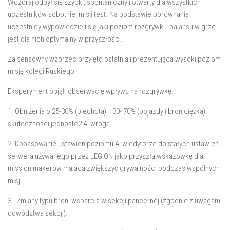
Wczoraj odbył się szybki, spontaniczny i otwarty dla wszystkich
uczestników sobotniej misji test. Na podstawie porównania
uczestnicy wypowiedzieli się jaki poziom rozgrywki i balansu w grze
jest dla nich optymalny w przyszłości.
Za sensowny wzorzec przyjęto ostatnią i prezentującą wysoki poziom
misję kolegi Ruskiego.
Eksperyment objął obserwację wpływu na rozgrywkę:
1. Obniżenia o 25-30% (piechota) i 30- 70% (pojazdy i broń ciężka)
skuteczności jednoste2 AI wroga.
2. Dopasowanie ustawień poziomu AI w edytorze do stałych ustawień
serwera używanego przez LEGION jako przyszłą wskazówkę dla
mission makerów mającą zwiększyć grywalności podczas wspólnych
misji.
3. Zmiany typu broni wsparcia w sekcji pancernej (zgodnie z uwagami
dowództwa sekcji).