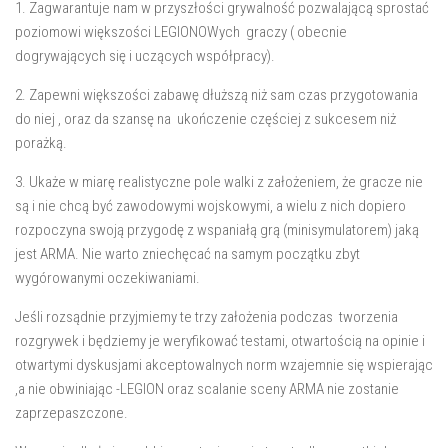
1. Zagwarantuje nam w przyszłości grywalność pozwalającą sprostać
poziomowi większości LEGIONOWych graczy ( obecnie
dogrywających się i uczących współpracy).
2. Zapewni większości zabawę dłuższą niż sam czas przygotowania
do niej , oraz da szansę na ukończenie częściej z sukcesem niż
porażką.
3. Ukaże w miarę realistyczne pole walki z założeniem, że gracze nie
są i nie chcą być zawodowymi wojskowymi, a wielu z nich dopiero
rozpoczyna swoją przygodę z wspaniałą grą (minisymulatorem) jaką
jest ARMA. Nie warto zniechęcać na samym początku zbyt
wygórowanymi oczekiwaniami.
Jeśli rozsądnie przyjmiemy te trzy założenia podczas tworzenia
rozgrywek i będziemy je weryfikować testami, otwartością na opinie i
otwartymi dyskusjami akceptowalnych norm wzajemnie się wspierając
,a nie obwiniając -LEGION oraz scalanie sceny ARMA nie zostanie
zaprzepaszczone.