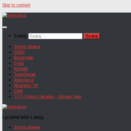
Skip to content
Szukaj:
Strona główna
EGRH
Rozgrywki
O nas
Kontakt
TeamSpeak
Rekrutacja
Wrzesień ’39
CWR
🇺🇦 Pomoc Ukrainie – Ukraine Help
Łączymy ludzi z pasją
Strona główna