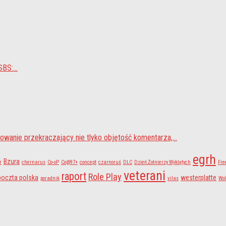
BS:...
owanie przekraczający nie tlyko objętość komentarza,...
egrh
Bzura
r
chernarus
Co-oP
Co@97+
concept
czarnoruś
DLC
Dzień Żołnierzy Wyklętych
Fre
veterani
raport
Role Play
poczta polska
westerplatte
poradnik
vilas
Wo