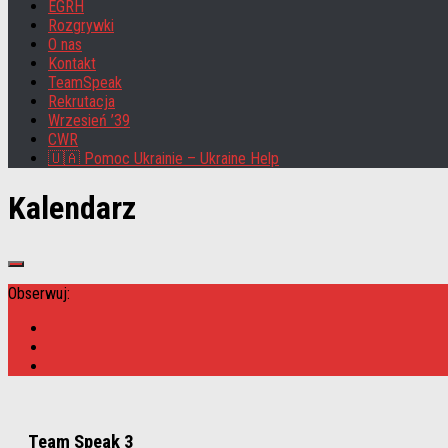
EGRH
Rozgrywki
O nas
Kontakt
TeamSpeak
Rekrutacja
Wrzesień ’39
CWR
🇺🇦 Pomoc Ukrainie – Ukraine Help
Kalendarz
Obserwuj:
Team Speak 3