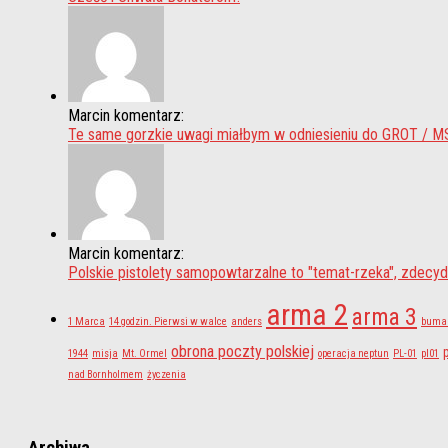
Marcin komentarz:
Te same gorzkie uwagi miałbym w odniesieniu do GROT / MS
Marcin komentarz:
Polskie pistolety samopowtarzalne to "temat-rzeka", zdecyd
arma 2
arma 3
1 Marca
14 godzin. Pierwsi w walce
anders
buma
obrona poczty polskiej
1944
misja
Mt. Ormel
operacja neptun
PL-01
pl01
nad Bornholmem
życzenia
Archiwa