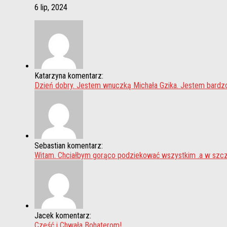
6 lip, 2024
Katarzyna komentarz:
Dzień dobry. Jestem wnuczką Michała Gzika. Jestem bardz
Sebastian komentarz:
Witam. Chciałbym gorąco podziekować wszystkim .a w szcze
Jacek komentarz:
Cześć i Chwała Bohaterom!