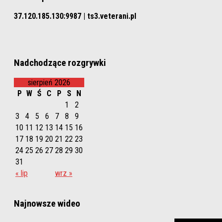
37.120.185.130:9987 | ts3.veterani.pl
Nadchodzące rozgrywki
sierpień 2026
P
W
Ś
C
P
S
N
1
2
3
4
5
6
7
8
9
10
11
12
13
14
15
16
17
18
19
20
21
22
23
24
25
26
27
28
29
30
31
« lip
wrz »
Najnowsze wideo