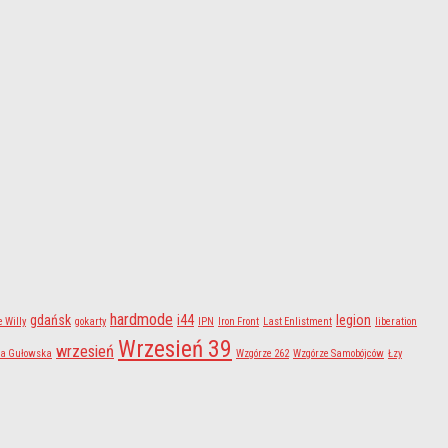
hardmode
gdańsk
i44
legion
e Willy
gokarty
IPN
Iron Front
Last Enlistment
liberation
Wrzesień 39
wrzesień
la Gułowska
Wzgórze 262
Wzgórze Samobójców
Łzy