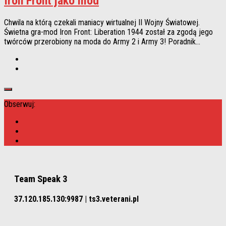
Iron Front jako mod
Chwila na którą czekali maniacy wirtualnej II Wojny Światowej.
Świetna gra-mod Iron Front: Liberation 1944 został za zgodą jego
twórców przerobiony na moda do Army 2 i Army 3! Poradnik...
Obserwuj:
Team Speak 3
37.120.185.130:9987 | ts3.veterani.pl