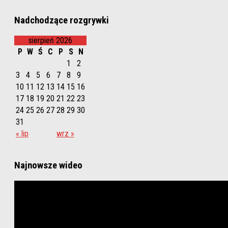
Nadchodzące rozgrywki
sierpień 2026
P
W
Ś
C
P
S
N
1
2
3
4
5
6
7
8
9
10
11
12
13
14
15
16
17
18
19
20
21
22
23
24
25
26
27
28
29
30
31
« lip
wrz »
Najnowsze wideo