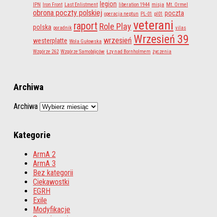
legion
IPN
Iron Front
Last Enlistment
liberation 1944
misja
Mt. Ormel
obrona poczty polskiej
poczta
operacja neptun
PL-01
pl01
veterani
raport
Role Play
polska
poradnik
vilas
Wrzesień 39
wrzesień
westerplatte
Wola Gułowska
Wzgórze 262
Wzgórze Samobójców
Łzy nad Bornholmem
życzenia
Archiwa
Archiwa
Kategorie
ArmA 2
ArmA 3
Bez kategorii
Ciekawostki
EGRH
Exile
Modyfikacje