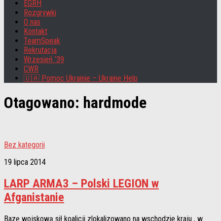
EGRH
Rozgrywki
O nas
Kontakt
TeamSpeak
Rekrutacja
Wrzesień ’39
CWR
🇺🇦 Pomoc Ukrainie – Ukraine Help
Otagowano:
hardmode
Bez kategorii
19 lipca 2014
LARP ARMA3 – Polski LEGION w
Afganistanie
Bazę wojskową sił koalicji zlokalizowano na wschodzie kraju , w