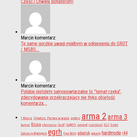
Cześć i Chwała Bohaterom!
Marcin komentarz:
Te same gorzkie uwagi miałbym w odniesieniu do GROT
/ MSBS:...
Marcin komentarz:
Polskie pistolety samopowtarzalne to "temat-rzeka",
zdecydowanie przekraczający nie tlyko objętość
komentarza,...
arma 2
arma 3
1 Marca
14 godzin. Pierwsi w walce
anders
Bzura
bumar
chernarus
Co-oP
Co@97+
concept
czarnoruś
DLC
Dzień
egrh
hardmode
gdańsk
i44
Żołnierzy Wyklętych
Free Willy
gokarty