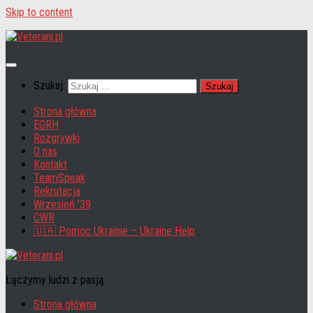
Skip to content
Szukaj:
Strona główna
EGRH
Rozgrywki
O nas
Kontakt
TeamSpeak
Rekrutacja
Wrzesień ’39
CWR
🇺🇦 Pomoc Ukrainie – Ukraine Help
Łączymy ludzi z pasją
Strona główna