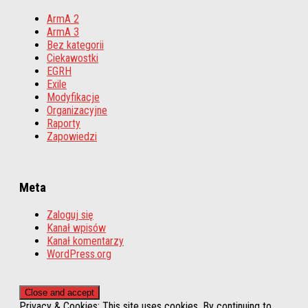
ArmA 2
ArmA 3
Bez kategorii
Ciekawostki
EGRH
Exile
Modyfikacje
Organizacyjne
Raporty
Zapowiedzi
Meta
Zaloguj się
Kanał wpisów
Kanał komentarzy
WordPress.org
Privacy & Cookies: This site uses cookies. By continuing to