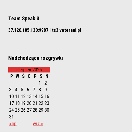
Team Speak 3
37.120.185.130:9987 | ts3.veterani.pl
Nadchodzące rozgrywki
sierpień 2026
P
W
Ś
C
P
S
N
1
2
3
4
5
6
7
8
9
10
11
12
13
14
15
16
17
18
19
20
21
22
23
24
25
26
27
28
29
30
31
« lip
wrz »