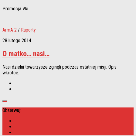
Promocja Vki…
ArmA 2
/
Raporty
28 lutego 2014
O matko… nasi…
Nasi dzielni towarzysze zginęli podczas ostatniej misji. Opis
wkrótce.
Obserwuj: