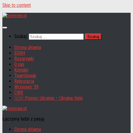
Skip to content
Szukaj:
Strona główna
EGRH
Rozgrywki
O nas
Kontakt
TeamSpeak
Rekrutacja
Wrzesień ’39
CWR
🇺🇦 Pomoc Ukrainie – Ukraine Help
Łączymy ludzi z pasją
Strona główna