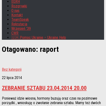
EGRH
Rozgrywki
O nas
Kontakt
TeamSpeak
Rekrutacja
Wrzesień ’39
CWR
🇺🇦 Pomoc Ukrainie – Ukraine Help
Otagowano:
raport
Bez kategorii
22 lipca 2014
ZEBRANIE SZTABU 23.04.2014 20.00
Ponieważ idzie wiosna, hormony buzują oraz czas na pozimowe
porządki , wnioskuję o zwołanie zebrania sztabu. Mamy też dwóch