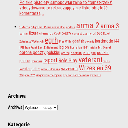
Polskie pistolety samopowtarzalne to "temat-rzeka",
zdecydowanie przekraczający nie tlyko objętość
komentarza,...
arma 2
arma 3
1 Marca
14 godzin. Pierwsi w walce
anders
Bzura
bumar
chernarus
Co-oP
Co@97+
concept
czarnoruś
DLC
Dzień
egrh
hardmode
gdańsk
i44
Żołnierzy Wyklętych
Free Willy
gokarty
legion
IPN
Iron Front
Last Enlistment
liberation 1944
misja
Mt. Ormel
obrona poczty polskiej
poczta
operacja neptun
PL-01
pl01
veterani
raport
Role Play
polska
poradnik
vilas
Wrzesień 39
wrzesień
westerplatte
Wola Gułowska
Wzgórze 262
Wzgórze Samobójców
Łzy nad Bornholmem
życzenia
Archiwa
Archiwa
Kategorie