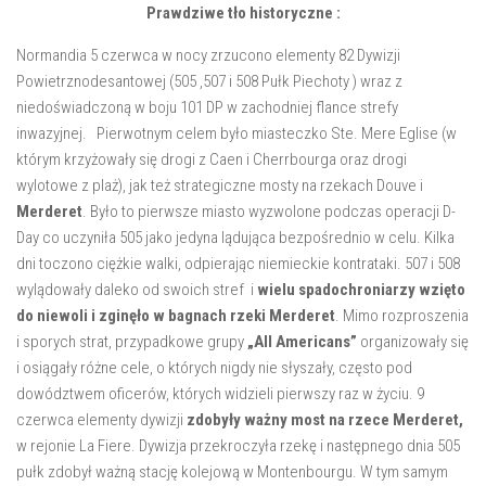
Prawdziwe tło historyczne :
Normandia 5 czerwca w nocy zrzucono elementy 82 Dywizji
Powietrznodesantowej (505 ,507 i 508 Pułk Piechoty ) wraz z
niedoświadczoną w boju 101 DP w zachodniej flance strefy
inwazyjnej. Pierwotnym celem było miasteczko Ste. Mere Eglise (w
którym krzyżowały się drogi z Caen i Cherrbourga oraz drogi
wylotowe z plaż), jak też strategiczne mosty na rzekach Douve i
Merderet
. Było to pierwsze miasto wyzwolone podczas operacji D-
Day co uczyniła 505 jako jedyna lądująca bezpośrednio w celu. Kilka
dni toczono ciężkie walki, odpierając niemieckie kontrataki. 507 i 508
wylądowały daleko od swoich stref i
wielu spadochroniarzy wzięto
do niewoli i zginęło w bagnach rzeki Merderet
. Mimo rozproszenia
i sporych strat, przypadkowe grupy
„All Americans”
organizowały się
i osiągały różne cele, o których nigdy nie słyszały, często pod
dowództwem oficerów, których widzieli pierwszy raz w życiu. 9
czerwca elementy dywizji
zdobyły ważny most na rzece Merderet,
w rejonie La Fiere. Dywizja przekroczyła rzekę i następnego dnia 505
pułk zdobył ważną stację kolejową w Montenbourgu. W tym samym