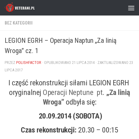
Skip to content
BEZ KATEGORII
LEGION EGRH – Operacja Naptun „Za linią
Wroga” cz. 1
PRZEZ
POLISHFACTOR
· OPUBLIKOWANO
21 LIPCA 2014
· ZAKTUALIZOWANO
23
LIPCA 2017
I część rekonstrukcji siłami LEGION EGRH
oryginalnej
Operacji Neptune pt.
„Za linią
Wroga”
odbyła się:
20.09.2014
(SOBOTA)
Czas rekonstrukcji:
20.30 – 00:15