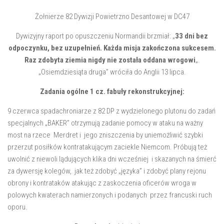
Żołnierze 82 Dywizji Powietrzno Desantowej w DC47
Dywizyjny raport po opuszczeniu Normandii brzmiał: „
33 dni bez
odpoczynku, bez uzupełnień. Każda misja zakończona sukcesem.
Raz zdobyta ziemia nigdy nie została oddana wrogowi
„.
„Osiemdziesiąta druga” wróciła do Anglii 13 lipca.
Zadania ogólne 1 cz. fabuły rekonstrukcyjnej:
9 czerwca spadachroniarze z 82 DP z wydzielonego plutonu do zadań
specjalnych „BAKER” otrzymują zadanie pomocy w ataku na ważny
most na rzece Merdret i jego zniszczenia by uniemożliwić szybki
przerzut posiłków kontratakującym zaciekle Niemcom. Próbują też
uwolnić z niewoli lądujących klika dni wcześniej i skazanych na śmierć
za dywersję kolegów, jak też zdobyć „języka” i zdobyć plany rejonu
obrony i kontrataków atakując z zaskoczenia oficerów wroga w
polowych kwaterach namierzonych i podanych przez francuski ruch
oporu.