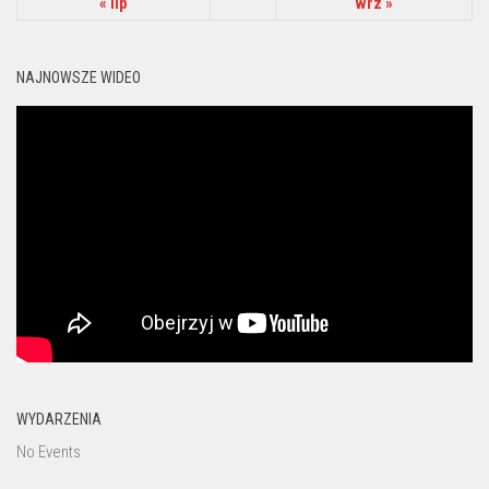
« lip
wrz »
NAJNOWSZE WIDEO
WYDARZENIA
No Events