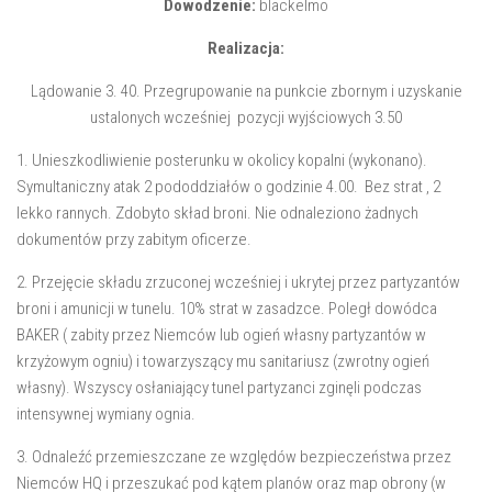
Dowodzenie:
blackelmo
Realizacja:
Lądowanie 3. 40. Przegrupowanie na punkcie zbornym i uzyskanie
ustalonych wcześniej pozycji wyjściowych 3.50
1. Unieszkodliwienie posterunku w okolicy kopalni (wykonano).
Symultaniczny atak 2 pododdziałów o godzinie 4.00. Bez strat , 2
lekko rannych. Zdobyto skład broni. Nie odnaleziono żadnych
dokumentów przy zabitym oficerze.
2. Przejęcie składu zrzuconej wcześniej i ukrytej przez partyzantów
broni i amunicji w tunelu. 10% strat w zasadzce. Poległ dowódca
BAKER ( zabity przez Niemców lub ogień własny partyzantów w
krzyżowym ogniu) i towarzyszący mu sanitariusz (zwrotny ogień
własny). Wszyscy osłaniający tunel partyzanci zginęli podczas
intensywnej wymiany ognia.
3. Odnaleźć przemieszczane ze względów bezpieczeństwa przez
Niemców HQ i przeszukać pod kątem planów oraz map obrony (w