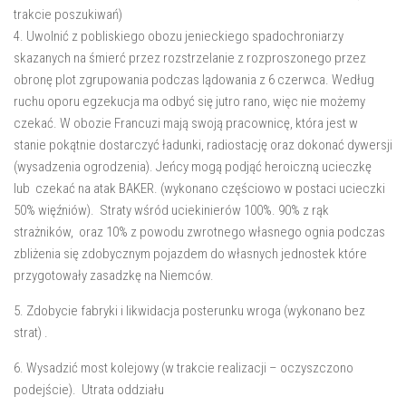
trakcie poszukiwań)
4. Uwolnić z pobliskiego obozu jenieckiego spadochroniarzy
skazanych na śmierć przez rozstrzelanie z rozproszonego przez
obronę plot zgrupowania podczas lądowania z 6 czerwca. Według
ruchu oporu egzekucja ma odbyć się jutro rano, więc nie możemy
czekać. W obozie Francuzi mają swoją pracownicę, która jest w
stanie pokątnie dostarczyć ładunki, radiostację oraz dokonać dywersji
(wysadzenia ogrodzenia). Jeńcy mogą podjąć heroiczną ucieczkę
lub czekać na atak BAKER. (wykonano częściowo w postaci ucieczki
50% więźniów). Straty wśród uciekinierów 100%. 90% z rąk
strażników, oraz 10% z powodu zwrotnego własnego ognia podczas
zbliżenia się zdobycznym pojazdem do własnych jednostek które
przygotowały zasadzkę na Niemców.
5. Zdobycie fabryki i likwidacja posterunku wroga (wykonano bez
strat) .
6. Wysadzić most kolejowy (w trakcie realizacji – oczyszczono
podejście). Utrata oddziału