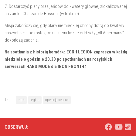
7. Dostarczyć plany oraz jeńców do kwatery głównej zlokalizowanej
na zamku Chateau de Bosson. (w trakcie)
Misja zakończy się, gdy plany niemieckiej obrony dotrą do kwatery
naszych sił a pozostające na ziemi liczne oddziały „All Amercians”
dokończą zadania.
Na spotkania z historią komórka EGRH LEGION zaprasza w każdą
niedziele o godzinie 20.30 po spotkaniach na rosyjskich
serwerach HARD MODE dla IRON FRONT44
Tagi:
egrh
legion
operacja neptun
OBSERWUJ: