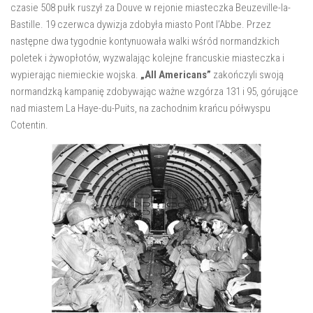
czasie 508 pułk ruszył za Douve w rejonie miasteczka Beuzeville-la-
Bastille. 19 czerwca dywizja zdobyła miasto Pont l’Abbe. Przez
następne dwa tygodnie kontynuowała walki wśród normandzkich
poletek i żywopłotów, wyzwalając kolejne francuskie miasteczka i
wypierając niemieckie wojska.
„All Americans”
zakończyli swoją
normandzką kampanię zdobywając ważne wzgórza 131 i 95, górujące
nad miastem La Haye-du-Puits, na zachodnim krańcu półwyspu
Cotentin.