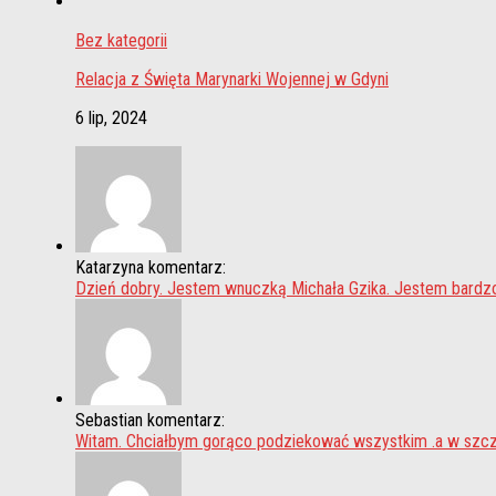
Bez kategorii
Relacja z Święta Marynarki Wojennej w Gdyni
6 lip, 2024
Katarzyna komentarz:
Dzień dobry. Jestem wnuczką Michała Gzika. Jestem bardz
Sebastian komentarz:
Witam. Chciałbym gorąco podziekować wszystkim .a w szcze