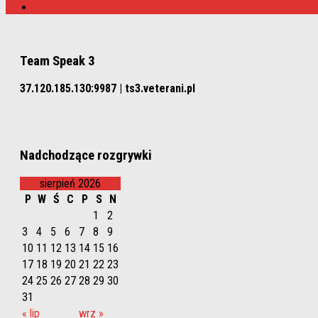
Team Speak 3
37.120.185.130:9987 | ts3.veterani.pl
Nadchodzące rozgrywki
sierpień 2026
P
W
Ś
C
P
S
N
1
2
3
4
5
6
7
8
9
10
11
12
13
14
15
16
17
18
19
20
21
22
23
24
25
26
27
28
29
30
31
« lip
wrz »