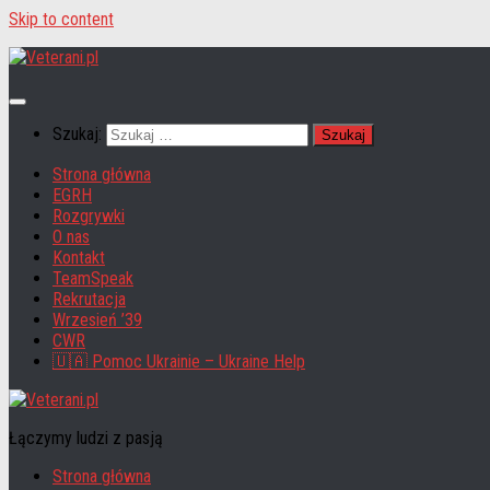
Skip to content
Szukaj:
Strona główna
EGRH
Rozgrywki
O nas
Kontakt
TeamSpeak
Rekrutacja
Wrzesień ’39
CWR
🇺🇦 Pomoc Ukrainie – Ukraine Help
Łączymy ludzi z pasją
Strona główna