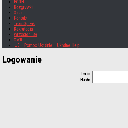
EGRH
Rozgrywki
O nas
Kontakt
TeamSpeak
Rekrutacja
Wrzesień ’39
CWR
🇺🇦 Pomoc Ukrainie – Ukraine Help
Logowanie
Login:
Hasło: