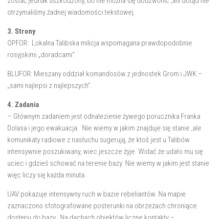
zostać jednak uszkodzony, bo nie można się dodzwonić ,ani dotąd nie
otrzymaliśmy żadnej wiadomości tekstowej.
3. Strony
OPFOR: Lokalna Talibska milicja wspomagana prawdopodobnie
rosyjskimi „doradcami”.
BLUFOR: Mieszany oddział komandosów z jednostek Grom i JWK –
„sami najlepsi z najlepszych”.
4. Zadania
– Głównym zadaniem jest odnalezienie żywego porucznika Franka
Dolasa i jego ewakuacja. Nie wiemy w jakim znajduje się stanie ,ale
komunikaty radiowe z nasłuchu sugerują, że ktoś jest u Talibów
intensywnie poszukiwany, wiec jeszcze żyje. Widać że udało mu się
uciec i gdzieś schować na terenie bazy. Nie wiemy w jakim jest stanie
więc liczy się każda minuta.
UAV pokazuje intensywny ruch w bazie rebeliantów. Na mapie
zaznaczono sfotografowane posterunki na obrzeżach chroniące
dostępu do bazy. Na dachach obiektów liczne kontakty –