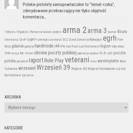
Polskie pistolety samopowtarzalne to "temat-rzeka",
zdecydowanie przekraczający nie tlyko objętość
komentarza,...
arma 2
arma 3
Bzura
1 Marca
14 godzin. Pierwsi w walce
anders
bumar
egrh
chernarus
Co-oP
Co@97+
concept
czarnoruś
DLC
Dzień Żołnierzy Wyklętych
Free
hardmode
gdańsk
i44
legion
Willy
gokarty
IPN
Iron Front
Last Enlistment
liberation
obrona poczty polskiej
poczta
1944
misja
Mt. Ormel
operacja neptun
PL-01
pl01
veterani
raport
Role Play
polska
westerplatte
poradnik
vilas
Wola
Wrzesień 39
wrzesień
Gułowska
Wzgórze 262
Wzgórze Samobójców
Łzy nad
Bornholmem
życzenia
ARCHIWA
Archiwa
KATEGORIE