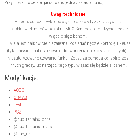
Przy ciężarówce zorganizowano jednak skład amunicji.
Uwagi techniczne
– Podczas rozgrywki obowiązuje całkowity zakaz używania
jakichkolwiek modów pokokrju MCC Sandbox, etc. Użycie będzie
wiązało się z banem.
– Misja jest całkowicie niezależna. Posiadać będzie kontrolę 1 Zeusa
(tylko mission makera głównie do tworzenia efektów specjalnych) .
Nieautoryzowane używanie funkcji Zeusa za pomocą konsoli przez
innych graczy, lub narzędzi tego typu wiązać się będzie z banem.
Modyfikacje:
ACE 3
CBA A3
TFAR
PSZ
@cup_terrains_core
@cup_terrains_maps
@cup_units