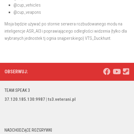
@cup_vehicles
@cup_veapons
Misja będzie używać po stornie serwera rozbudowanego modu na
inteligencje ASR_AI3 i poprawiającego odległości widzenia (tylko dla
wybranych jednostek tj ognia snajperskiego) VTS_Duckhunt.
OBSERWUJ:
TEAM SPEAK 3
37.120.185.130:9987 | ts3.veterani.pl
NADCHODZĄCE ROZGRYWKI