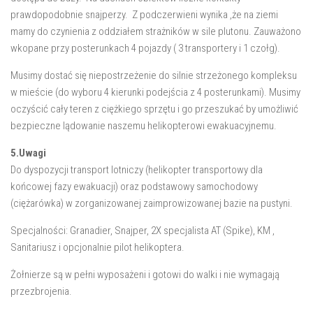
prawdopodobnie snajperzy. Z podczerwieni wynika ,że na ziemi
mamy do czynienia z oddziałem strażników w sile plutonu. Zauważono
wkopane przy posterunkach 4 pojazdy ( 3 transportery i 1 czołg).
Musimy dostać się niepostrzeżenie do silnie strzeżonego kompleksu
w mieście (do wyboru 4 kierunki podejścia z 4 posterunkami). Musimy
oczyścić cały teren z ciężkiego sprzętu i go przeszukać by umożliwić
bezpieczne lądowanie naszemu helikopterowi ewakuacyjnemu.
5.Uwagi
Do dyspozycji transport lotniczy (helikopter transportowy dla
końcowej fazy ewakuacji) oraz podstawowy samochodowy
(ciężarówka) w zorganizowanej zaimprowizowanej bazie na pustyni.
Specjalności: Granadier, Snajper, 2X specjalista AT (Spike), KM ,
Sanitariusz i opcjonalnie pilot helikoptera.
Żołnierze są w pełni wyposażeni i gotowi do walki i nie wymagają
przezbrojenia.