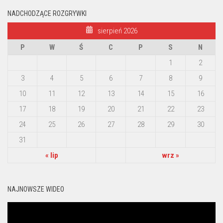
NADCHODZĄCE ROZGRYWKI
sierpień 2026
P
W
Ś
C
P
S
N
1
2
3
4
5
6
7
8
9
10
11
12
13
14
15
16
17
18
19
20
21
22
23
24
25
26
27
28
29
30
31
« lip
wrz »
NAJNOWSZE WIDEO