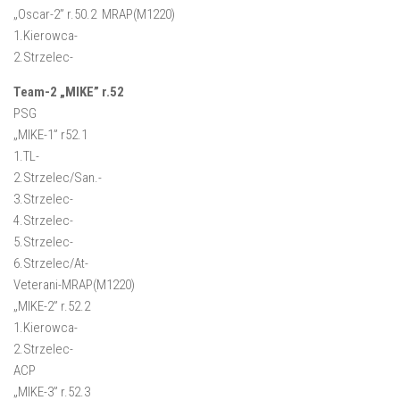
„Oscar-2” r.50.2
MRAP(
M1220
)
1.Kierowca-
2.Strzelec-
Team-2 „MIKE” r.52
PSG
„MIKE-1”
r52.1
1.TL-
2.Strzelec/San.-
3.Strzelec-
4.Strzelec-
5.Strzelec-
6.Strzelec/At-
Veterani
-MRAP(
M1220
)
„MIKE-2”
r.52.2
1.Kierowca-
2.Strzelec-
ACP
„MIKE-3”
r.52.3