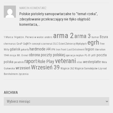
MARCIN KOMENTARZ:
Polskie pistolety samopowtarzalne to "temat-rzeka",
zdecydowanie przekraczający nie tlyko objętość
komentarza,...
arma 2
arma 3
Bzura
1 Marca
14 godzin. Pierwsi w walce
anders
bumar
egrh
chernarus
Co-oP
Co@97+
concept
czarnoruś
DLC
Dzień Żołnierzy Wyklętych
Free
hardmode
gdańsk
i44
legion
Willy
gokarty
IPN
Iron Front
Last Enlistment
liberation
obrona poczty polskiej
poczta
1944
misja
Mt. Ormel
operacja neptun
PL-01
pl01
veterani
raport
Role Play
polska
westerplatte
poradnik
vilas
Wola
Wrzesień 39
wrzesień
Gułowska
Wzgórze 262
Wzgórze Samobójców
Łzy nad
Bornholmem
życzenia
ARCHIWA
Archiwa