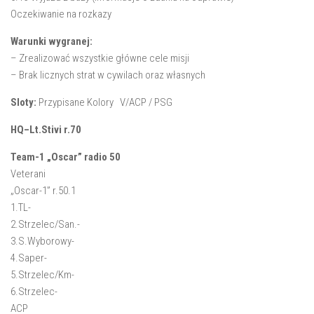
Oczekiwanie na rozkazy
Warunki wygranej:
– Zrealizować wszystkie główne cele misji
– Brak licznych strat w cywilach oraz własnych
Sloty:
Przypisane Kolory V/
ACP
/
PSG
HQ
–
Lt.Stivi
r.70
Team-1 „Oscar” radio 50
Veterani
„Oscar-1” r.50.1
1.TL-
2.Strzelec/San.-
3.S.Wyborowy-
4.Saper-
5.Strzelec/Km-
6.Strzelec-
ACP