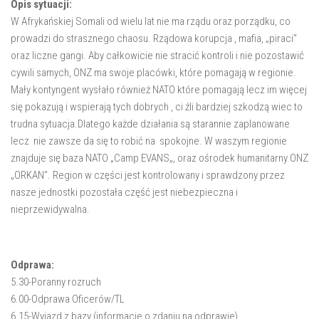
Opis sytuacji:
W Afrykańskiej Somali od wielu lat nie ma rządu oraz porządku, co
prowadzi do strasznego chaosu. Rządowa korupcja , mafia, „piraci”
oraz liczne gangi. Aby całkowicie nie stracić kontroli i nie pozostawić
cywili samych,
ONZ
ma swoje placówki, które pomagają w regionie.
Mały kontyngent wysłało również
NATO
które pomagają lecz im więcej
się pokazują i wspierają tych dobrych , ci źli bardziej szkodzą wiec to
trudna sytuacja.Dlatego każde działania są starannie zaplanowane
lecz nie zawsze da się to robić na spokojne. W waszym regionie
znajduje się baza
NATO
„
Camp EVANS
„, oraz ośrodek humanitarny
ONZ
„ORKAN”
. Region w części jest kontrolowany i sprawdzony przez
nasze jednostki pozostała część jest niebezpieczna i
nieprzewidywalna.
Odprawa:
5.30-Poranny rozruch
6.00-Odprawa Oficerów/TL
6.15-Wyjazd z bazy (informacje o zdaniu na odprawie)