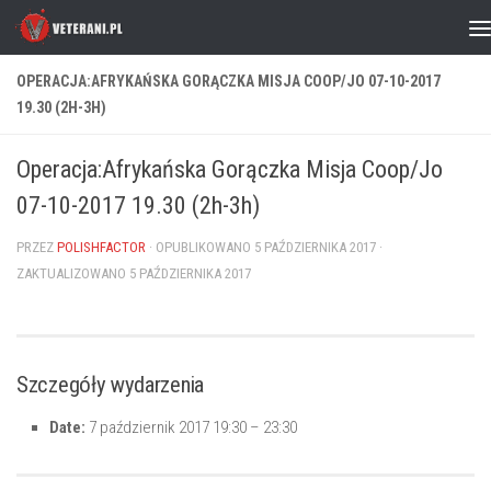
Skip to content
OPERACJA:AFRYKAŃSKA GORĄCZKA MISJA COOP/JO 07-10-2017
19.30 (2H-3H)
Operacja:Afrykańska Gorączka Misja Coop/Jo
07-10-2017 19.30 (2h-3h)
PRZEZ
POLISHFACTOR
· OPUBLIKOWANO
5 PAŹDZIERNIKA 2017
·
ZAKTUALIZOWANO
5 PAŹDZIERNIKA 2017
Szczegóły wydarzenia
Date:
7 październik 2017 19:30
–
23:30