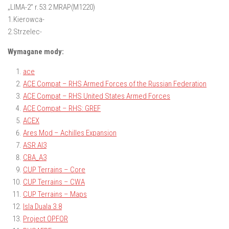
„LIMA-2”
r.53.2
MRAP(M1220)
1.Kierowca-
2.Strzelec-
Wymagane mody:
ace
ACE Compat – RHS Armed Forces of the Russian Federation
ACE Compat – RHS United States Armed Forces
ACE Compat – RHS: GREF
ACEX
Ares Mod – Achilles Expansion
ASR AI3
CBA_A3
CUP Terrains – Core
CUP Terrains – CWA
CUP Terrains – Maps
Isla Duala 3.8
Project OPFOR