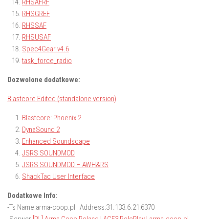
RHSAFRF
RHSGREF
RHSSAF
RHSUSAF
Spec4Gear.v4.6
task_force_radio
Dozwolone dodatkowe:
Blastcore Edited (standalone version)
Blastcore: Phoenix 2
DynaSound 2
Enhanced Soundscape
JSRS SOUNDMOD
JSRS SOUNDMOD – AWH&RS
ShackTac User Interface
Dodatkowe Info:
-Ts Name:arma-coop.pl Address:31.133.6.21:6370
-Serwer
[PL] Arma Coop Poland | ACE3 RolePlay | arma-coop.pl