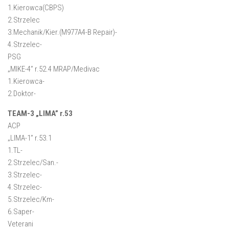
1.Kierowca(
CBPS
)
2.Strzelec
3.Mechanik/Kier.(
M977A4-B Repair
)-
4.Strzelec-
PSG
„MIKE-4”
r.52.4
MRAP/Medivac
1.Kierowca-
2.Doktor-
TEAM-3 „LIMA” r.53
ACP
„LIMA-1”
r.53.1
1.TL-
2.Strzelec/San.-
3.Strzelec-
4.Strzelec-
5.Strzelec/Km-
6.Saper-
Veterani