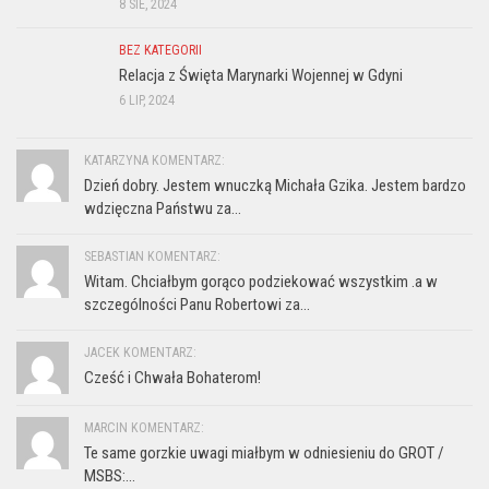
8 SIE, 2024
BEZ KATEGORII
Relacja z Święta Marynarki Wojennej w Gdyni
6 LIP, 2024
KATARZYNA KOMENTARZ:
Dzień dobry. Jestem wnuczką Michała Gzika. Jestem bardzo
wdzięczna Państwu za...
SEBASTIAN KOMENTARZ:
Witam. Chciałbym gorąco podziekować wszystkim .a w
szczególności Panu Robertowi za...
JACEK KOMENTARZ:
Cześć i Chwała Bohaterom!
MARCIN KOMENTARZ:
Te same gorzkie uwagi miałbym w odniesieniu do GROT /
MSBS:...