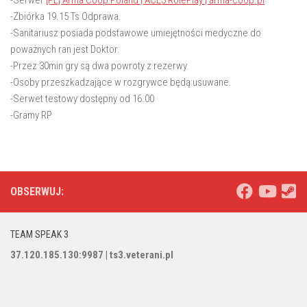
-Zbiórka
19.15
Ts Odprawa.
-Sanitariusz posiada podstawowe umiejętności medyczne do
poważnych ran jest Doktor.
-Przez 30min gry są dwa powroty z rezerwy.
-Osoby przeszkadzające w rozgrywce będą usuwane.
-Serwet testowy dostępny od
16.00
-Gramy RP
OBSERWUJ:
TEAM SPEAK 3
37.120.185.130:9987 | ts3.veterani.pl