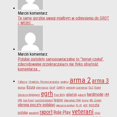
Marcin komentarz:
Te same gorzkie uwagi miałbym w odniesieniu do GROT
/ MSBS:...
Marcin komentarz:
Polskie pistolety samopowtarzalne to "temat-rzeka",
zdecydowanie przekraczający nie tlyko objętość
komentarza,...
arma 2
arma 3
1 Marca
14 godzin. Pierwsi w walce
anders
Bzura
bumar
chernarus
Co-oP
Co@97+
concept
czarnoruś
DLC
Dzień
egrh
hardmode
gdańsk
i44
Żołnierzy Wyklętych
Free Willy
gokarty
legion
IPN
Iron Front
Last Enlistment
liberation 1944
misja
Mt. Ormel
obrona poczty polskiej
poczta
operacja neptun
PL-01
pl01
veterani
raport
Role Play
polska
poradnik
vilas