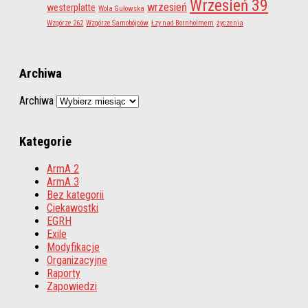
Wrzesień 39
wrzesień
westerplatte
Wola Gułowska
Wzgórze 262
Wzgórze Samobójców
Łzy nad Bornholmem
życzenia
Archiwa
Archiwa
Kategorie
ArmA 2
ArmA 3
Bez kategorii
Ciekawostki
EGRH
Exile
Modyfikacje
Organizacyjne
Raporty
Zapowiedzi