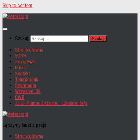
Skip to content
Szukaj:
Strona główna
EGRH
Rozgrywki
O nas
Kontakt
TeamSpeak
Rekrutacja
Wrzesień ’39
CWR
🇺🇦 Pomoc Ukrainie – Ukraine Help
Łączymy ludzi z pasją
Strona główna