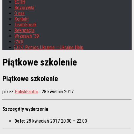
EGRH
Rozgrywki
O nas
Kontakt
TeamSpeak
Rekrutacja
Wrzesień ’39
CWR
🇺🇦 Pomoc Ukrainie – Ukraine Help
Piątkowe szkolenie
Piątkowe szkolenie
przez
PolishFactor
·
28 kwietnia 2017
Szczegóły wydarzenia
Date:
28 kwiecień 2017 20:00
–
22:00