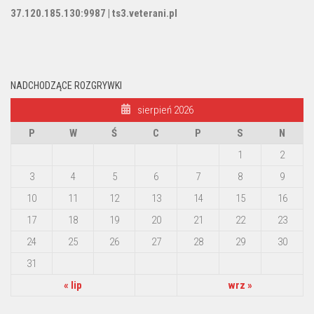
37.120.185.130:9987 | ts3.veterani.pl
NADCHODZĄCE ROZGRYWKI
sierpień 2026
P
W
Ś
C
P
S
N
1
2
3
4
5
6
7
8
9
10
11
12
13
14
15
16
17
18
19
20
21
22
23
24
25
26
27
28
29
30
31
« lip
wrz »