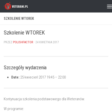
Skip to content
SZKOLENIE WTOREK
Szkolenie WTOREK
PRZEZ
POLISHFACTOR
·
24 KWIETNIA 2017
Szczegóły wydarzenia
Date:
25 kwiecień 2017 19:45
–
22:00
Kontynuacja szkolenia podstawowego dla Weteranów.
W programie: