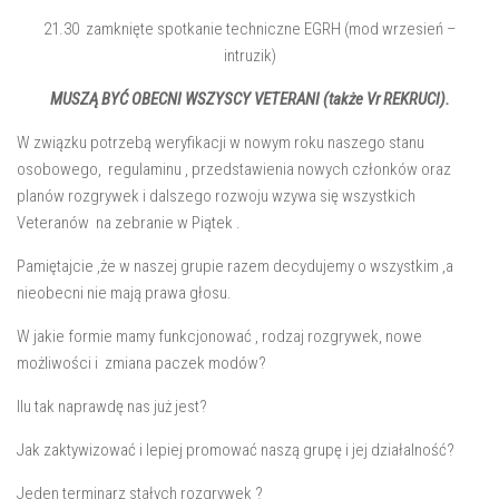
21.30 zamknięte spotkanie techniczne EGRH (mod wrzesień –
intruzik)
MUSZĄ BYĆ OBECNI WSZYSCY VETERANI (także Vr REKRUCI).
W związku potrzebą weryfikacji w nowym roku naszego stanu
osobowego, regulaminu , przedstawienia nowych członków oraz
planów rozgrywek i dalszego rozwoju wzywa się wszystkich
Veteranów na zebranie w Piątek .
Pamiętajcie ,że w naszej grupie razem decydujemy o wszystkim ,a
nieobecni nie mają prawa głosu.
W jakie formie mamy funkcjonować , rodzaj rozgrywek, nowe
możliwości i zmiana paczek modów?
Ilu tak naprawdę nas już jest?
Jak zaktywizować i lepiej promować naszą grupę i jej działalność?
Jeden terminarz stałych rozgrywek ?