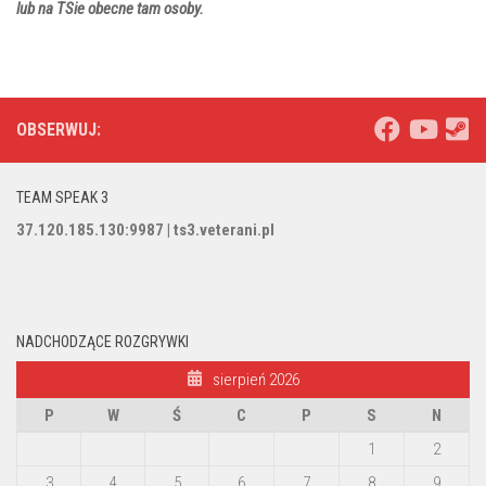
lub na TSie obecne tam osoby.
OBSERWUJ:
TEAM SPEAK 3
37.120.185.130:9987 | ts3.veterani.pl
NADCHODZĄCE ROZGRYWKI
sierpień 2026
P
W
Ś
C
P
S
N
1
2
3
4
5
6
7
8
9