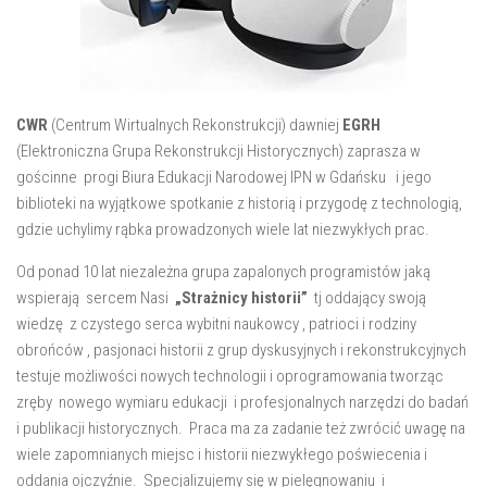
CWR
(Centrum Wirtualnych Rekonstrukcji) dawniej
EGRH
(Elektroniczna Grupa Rekonstrukcji Historycznych) zaprasza w
gościnne progi Biura Edukacji Narodowej IPN w Gdańsku i jego
biblioteki na wyjątkowe spotkanie z historią i przygodę z technologią,
gdzie uchylimy rąbka prowadzonych wiele lat niezwykłych prac.
Od ponad 10 lat niezależna grupa zapalonych programistów jaką
wspierają sercem Nasi
„Strażnicy historii”
tj oddający swoją
wiedzę z czystego serca wybitni naukowcy , patrioci i rodziny
obrońców , pasjonaci historii z grup dyskusyjnych i rekonstrukcyjnych
testuje możliwości nowych technologii i oprogramowania tworząc
zręby nowego wymiaru edukacji i profesjonalnych narzędzi do badań
i publikacji historycznych. Praca ma za zadanie też zwrócić uwagę na
wiele zapomnianych miejsc i historii niezwykłego poświecenia i
oddania ojczyźnie. Specjalizujemy się w pielęgnowaniu i