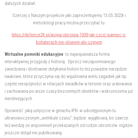
dalszych działań.
Szerzej o Naszym projekcie jaki zaprezentujemy 13.05.2023r.i
metodologi pracy można przeczytać tu:
https://defence24.pl/wojna-obronna-1939-jak-czcic-pamiec-o-
bohaterach-nie-slowem-ale-czynem
Wirtualne pomniki edukacyjne
to najwspanialsza forma
interaktywnej przygody z historią. Oprócz niezapomnianego
zwiedzania i dosłownie dotykania historii to też poważne narzędzie
naukowe, które przyczynia się do wyjaśniania wielu zagadek jak np.
częste niespójności w relacjach świadków w terenie oraz uratowania
i zachowania po wsze czasy bezcennych obiektów i wskrzeszenia już
nieistniejących.
Opowieść jaką usłyszcie w gmachu IPN w udostępnionym tu
ultranowoczesnym „wehikule czasu”, będzie wyjątkowa, bo zawrze
też wiedzę ze wspomnień przekazanych od rodzin obrońców nigdzie
jeszcze dotąd nie publikowaną.