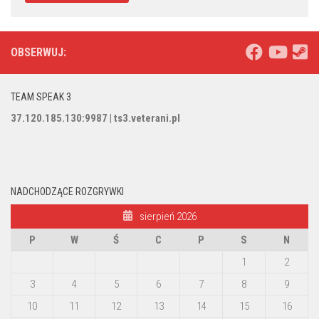
OBSERWUJ:
TEAM SPEAK 3
37.120.185.130:9987 | ts3.veterani.pl
NADCHODZĄCE ROZGRYWKI
sierpień 2026
P
W
Ś
C
P
S
N
1
2
3
4
5
6
7
8
9
10
11
12
13
14
15
16