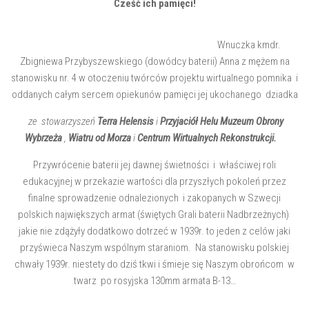
Cześć ich pamięci!
Wnuczka kmdr.
Zbigniewa Przybyszewskiego (dowódcy baterii) Anna z mężem na
stanowisku nr. 4 w otoczeniu twórców projektu wirtualnego pomnika i
oddanych całym sercem opiekunów pamięci jej ukochanego dziadka
ze stowarzyszeń
Terra Helensis
i
Przyjaciół Helu Muzeum Obrony
Wybrzeża
,
Wiatru od Morza
i
Centrum Wirtualnych Rekonstrukcji.
Przywrócenie baterii jej dawnej świetności i właściwej roli
edukacyjnej w przekazie wartości dla przyszłych pokoleń przez
finalne sprowadzenie odnalezionych i zakopanych w Szwecji
polskich największych armat (świętych Grali baterii Nadbrzeżnych)
jakie nie zdążyły dodatkowo dotrzeć w 1939r. to jeden z celów jaki
przyświeca Naszym wspólnym staraniom. Na stanowisku polskiej
chwały 1939r. niestety do dziś tkwi i śmieje się Naszym obrońcom w
twarz po rosyjska 130mm armata B-13…
….