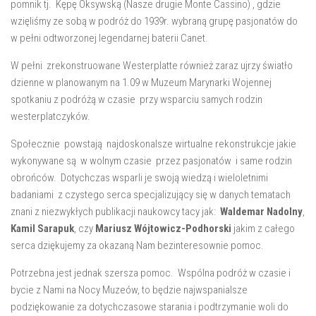
pomnik tj. Kępę Oksywską (Nasze drugie Monte Cassino) , gdzie
wzięliśmy ze sobą w podróż do 1939r. wybraną grupę pasjonatów do
w pełni odtworzonej legendarnej baterii Canet.
W pełni zrekonstruowane Westerplatte również zaraz ujrzy światło
dzienne w planowanym na 1.09 w Muzeum Marynarki Wojennej
spotkaniu z podróżą w czasie przy wsparciu samych rodzin
westerplatczyków.
Społecznie powstają najdoskonalsze wirtualne rekonstrukcje jakie
wykonywane są w wolnym czasie przez pasjonatów i same rodzin
obrońców. Dotychczas wsparli je swoją wiedzą i wieloletnimi
badaniami z czystego serca specjalizujący się w danych tematach
znani z niezwykłych publikacji naukowcy tacy jak:
Waldemar Nadolny
,
Kamil Sarapuk
, czy
Mariusz Wójtowicz-Podhorski
jakim z całego
serca dziękujemy za okazaną Nam bezinteresownie pomoc.
Potrzebna jest jednak szersza pomoc. Wspólna podróż w czasie i
bycie z Nami na Nocy Muzeów, to będzie najwspanialsze
podziękowanie za dotychczasowe starania i podtrzymanie woli do