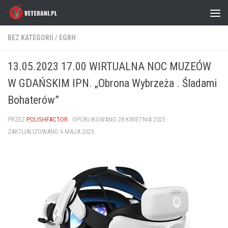
Skip to content
BEZ KATEGORII
/
EGRH
13.05.2023 17.00 WIRTUALNA NOC MUZEÓW
W GDAŃSKIM IPN. „Obrona Wybrzeża . Śladami
Bohaterów”
PRZEZ
POLISHFACTOR
· OPUBLIKOWANO
28 KWIETNIA 2023
·
ZAKTUALIZOWANO
6 MAJA 2023