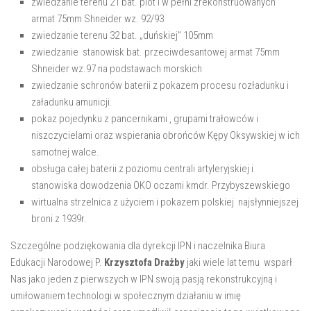
zwiedzanie terenu 21 bat. plot i w pełni zrekonstruowanych
armat 75mm Shneider wz. 92/93
zwiedzanie terenu 32 bat. „duńskiej” 105mm
zwiedzanie stanowisk bat. przeciwdesantowej armat 75mm
Shneider wz.97 na podstawach morskich
zwiedzanie schronów baterii z pokazem procesu rozładunku i
załadunku amunicji.
pokaz pojedynku z pancernikami , grupami trałowców i
niszczycielami oraz wspierania obrońców Kępy Oksywskiej w ich
samotnej walce.
obsługa całej baterii z poziomu centrali artyleryjskiej i
stanowiska dowodzenia OKO oczami kmdr. Przybyszewskiego
wirtualna strzelnica z użyciem i pokazem polskiej najsłynniejszej
broni z 1939r.
Szczególne podziękowania dla dyrekcji IPN i naczelnika Biura
Edukacji Narodowej P.
Krzysztofa Drażby
jaki wiele lat temu wsparł
Nas jako jeden z pierwszych w IPN swoją pasją rekonstrukcyjną i
umiłowaniem technologi w społecznym działaniu w imię