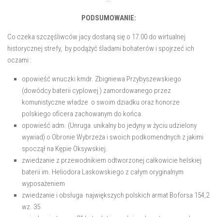
PODSUMOWANIE:
Co czeka szczęśliwców jacy dostaną się o 17.00 do wirtualnej
historycznej strefy, by podążyć śladami bohaterów i spojrzeć ich
oczami :
opowieść wnuczki kmdr. Zbigniewa Przybyszewskiego
(dowódcy baterii cyplowej ) zamordowanego przez
komunistyczne władze o swoim dziadku oraz honorze
polskiego oficera zachowanym do końca.
opowieść adm. (Unruga unikalny bo jedyny w życiu udzielony
wywiad) o Obronie Wybrzeża i swoich podkomendnych z jakimi
spoczął na Kępie Oksywskiej.
zwiedzanie z przewodnikiem odtworzonej całkowicie helskiej
baterii im. Heliodora Laskowskiego z całym oryginalnym
wyposażeniem
zwiedzanie i obsługa największych polskich armat Boforsa 154,2
wz. 35