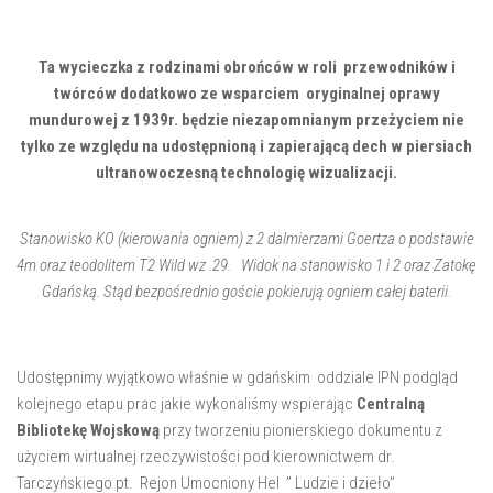
Ta wycieczka z rodzinami obrońców w roli przewodników i
twórców dodatkowo ze wsparciem oryginalnej oprawy
mundurowej z 1939r. będzie niezapomnianym przeżyciem nie
tylko ze względu na udostępnioną i zapierającą dech w piersiach
ultranowoczesną technologię wizualizacji.
Stanowisko KO (kierowania ogniem) z 2 dalmierzami Goertza o podstawie
4m oraz teodolitem T2 Wild wz .29. Widok na stanowisko 1 i 2 oraz Zatokę
Gdańską. Stąd bezpośrednio goście pokierują ogniem całej baterii.
Udostępnimy wyjątkowo właśnie w gdańskim oddziale IPN podgląd
kolejnego etapu prac jakie wykonaliśmy wspierając
Centralną
Bibliotekę Wojskową
przy tworzeniu pionierskiego dokumentu z
użyciem wirtualnej rzeczywistości pod kierownictwem dr.
Tarczyńskiego pt. Rejon Umocniony Hel ” Ludzie i dzieło”