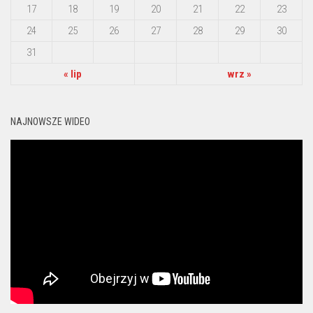
17
18
19
20
21
22
23
24
25
26
27
28
29
30
31
« lip
wrz »
NAJNOWSZE WIDEO