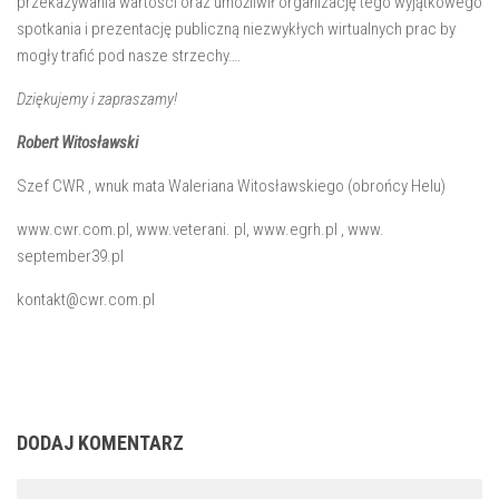
przekazywania wartości oraz umożliwił organizację tego wyjątkowego
spotkania i prezentację publiczną niezwykłych wirtualnych prac by
mogły trafić pod nasze strzechy….
Dziękujemy i zapraszamy!
Robert Witosławski
Szef CWR , wnuk mata Waleriana Witosławskiego (obrońcy Helu)
www.cwr.com.pl, www.veterani. pl, www.egrh.pl , www.
september39.pl
kontakt@cwr.com.pl
DODAJ KOMENTARZ