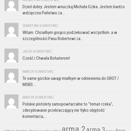
KATARZYNA KOMENTARZ:
Dzień dobry. Jestem wnuczką Michała Gzika. Jestem bardzo
wdzięczna Państwu za...
SEBASTIAN KOMENTARZ:
Witam. Chciałbym gorąco podziekować wszystkim .a w
szczególności Panu Robertowi za...
JACEK KOMENTARZ:
Cześć i Chwała Bohaterom!
MARCIN KOMENTARZ:
Te same gorzkie uwagi miałbym w odniesieniu do GROT /
MSBS:...
MARCIN KOMENTARZ:
Polskie pistolety samopowtarzalne to "temat-rzeka",
zdecydowanie przekraczający nie tlyko objętość
komentarza,...
arma 2
arma 3
Bzura