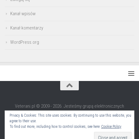
Kanał wpisów
Kanał komentarzy
WordPress.org
Veterani.pl © 2009 - 2026. Jesteśmy grupą elektronicznych
rekonstruktorów i nie tylko.
Privacy & Cookies: This site uses cookies. By continuing to use this website, you
Partner technologiczny:
e-Pulpit24
agree to their use.
To find out more, including how to control cookies, see here:
Cookie Policy