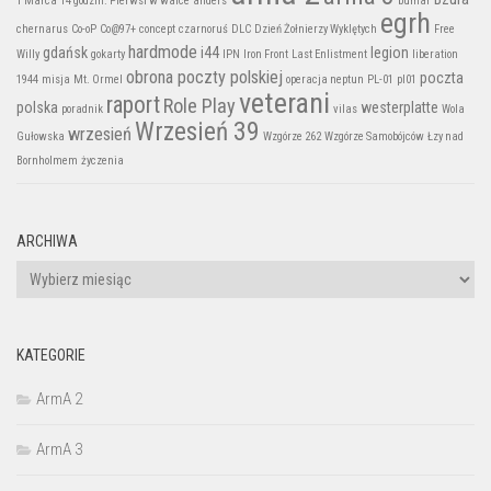
1 Marca
14 godzin. Pierwsi w walce
anders
bumar
egrh
chernarus
Co-oP
Co@97+
concept
czarnoruś
DLC
Dzień Żołnierzy Wyklętych
Free
hardmode
gdańsk
i44
legion
Willy
gokarty
IPN
Iron Front
Last Enlistment
liberation
obrona poczty polskiej
poczta
1944
misja
Mt. Ormel
operacja neptun
PL-01
pl01
veterani
raport
Role Play
polska
westerplatte
poradnik
vilas
Wola
Wrzesień 39
wrzesień
Gułowska
Wzgórze 262
Wzgórze Samobójców
Łzy nad
Bornholmem
życzenia
ARCHIWA
Archiwa
KATEGORIE
ArmA 2
ArmA 3