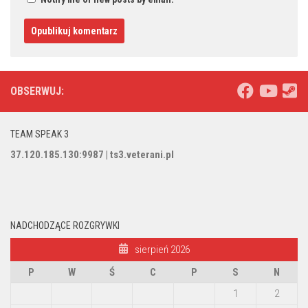
OBSERWUJ:
TEAM SPEAK 3
37.120.185.130:9987 | ts3.veterani.pl
NADCHODZĄCE ROZGRYWKI
sierpień 2026
P
W
Ś
C
P
S
N
1
2