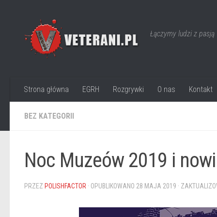
Skip to content
Łączymy ludzi z pasją
Strona główna
EGRH
Rozgrywki
O nas
Kontakt
BEZ KATEGORII
Noc Muzeów 2019 i nowi 
PRZEZ
POLISHFACTOR
· OPUBLIKOWANO
28 MAJA 2019
· ZAKTUALIZ