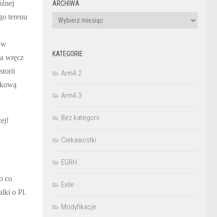
óźnej
ARCHIWA
go terenu
Archiwa
w
KATEGORIE
m,a wręcz
torii
ArmA 2
ątkową
ArmA 3
Bez kategorii
ej!
Ciekawostki
EGRH
o co
Exile
ki o Pl.
Modyfikacje