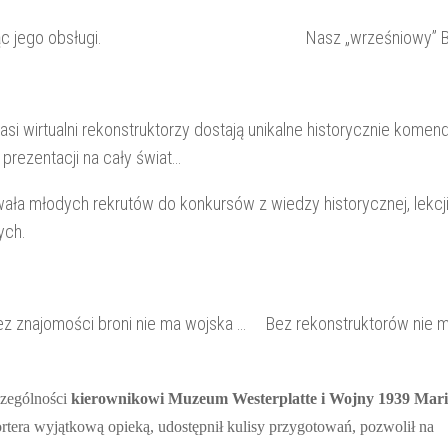
gendę , ucząc jego obsługi. Nasz „wrześniowy” B
i wirtualni rekonstruktorzy dostają unikalne historycznie komend
 prezentacji na cały świat…
owała młodych rekrutów do konkursów z wiedzy historycznej, lekcji
ych.
ez znajomości broni nie ma wojska … Bez rekonstruktorów nie 
zególności
kierownikowi
Muzeum Westerplatte i Wojny 1939
Mari
rtera wyjątkową opieką, udostępnił kulisy przygotowań, pozwolił na