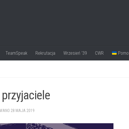
TeamSpeak
Rekrutacja
Wrzesień ’39
CWR
Pomoc 
przyjaciele
OWANO
28 MAJA 2019