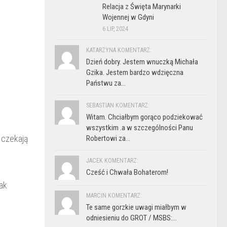
Relacja z Święta Marynarki
Wojennej w Gdyni
6 LIP, 2024
KATARZYNA KOMENTARZ:
Dzień dobry. Jestem wnuczką Michała
Gzika. Jestem bardzo wdzięczna
Państwu za...
SEBASTIAN KOMENTARZ:
Witam. Chciałbym gorąco podziekować
wszystkim .a w szczególności Panu
 czekają
Robertowi za...
JACEK KOMENTARZ:
Cześć i Chwała Bohaterom!
ak
MARCIN KOMENTARZ:
Te same gorzkie uwagi miałbym w
odniesieniu do GROT / MSBS:...