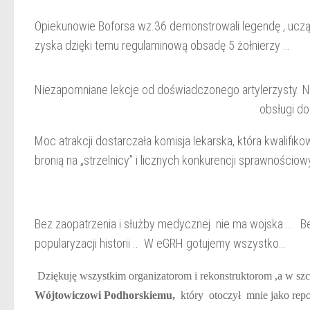
Opiekunowie Boforsa wz.36 demonstrowali le
zyska dzięki temu regulaminową obsadę 5 żołnierzy …
Niezapomniane lekcje od doświadczonego artylerzysty. Nas
obsługi do
Moc atrakcji dostarczała komisja lekarska, która kwalifik
bronią na „strzelnicy” i licznych konkurencji sprawnościow
Bez zaopatrzenia i służby medycznej nie ma wojska … B
popularyzacji historii .. W eGRH gotujemy wszystko…
Dziękuję wszystkim organizatorom i rekonstruktorom ,a w szc
Wójtowiczowi Podhorskiemu,
który otoczył mnie jako repo