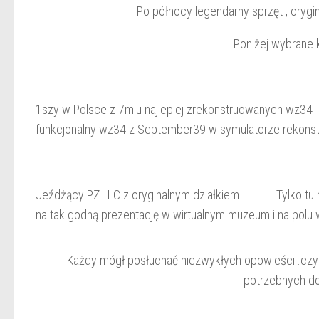
Po północy legendarny sprzęt , orygi
Poniżej wybrane 
1szy w Polsce z 7miu najlepiej zrekonstruowanych
funkcjonalny wz34 z September39 w symulatorze rekon
Jeźdżący PZ II C z oryginalnym działkiem. Tylko tu
na tak godną prezentację w wirtualnym muzeum i na polu 
Każdy mógł posłuchać niezwykłych opowieści .czy 
potrzebnych do