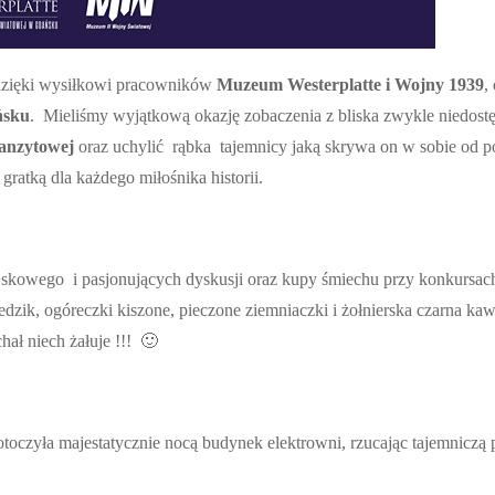
 dzięki wysiłkowi pracowników
Muzeum Westerplatte i Wojny 1939
,
ńsku
. Mieliśmy wyjątkową okazję zobaczenia z bliska zwykle niedost
anzytowej
oraz uchylić rąbka tajemnicy jaką skrywa on w sobie od 
 gratką dla każdego miłośnika historii.
wego i pasjonujących dyskusji oraz kupy śmiechu przy konkursach
ledzik, ogóreczki kiszone, pieczone ziemniaczki i żołnierska czarna ka
ał niech żałuje !!! 🙂
toczyła majestatycznie nocą budynek elektrowni, rzucając tajemniczą 