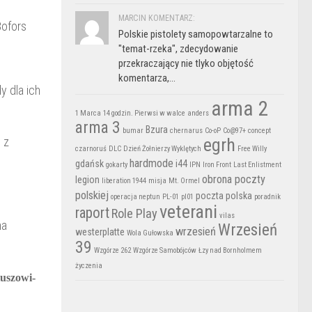
MARCIN KOMENTARZ:
ofors
Polskie pistolety samopowtarzalne to
"temat-rzeka", zdecydowanie
przekraczający nie tlyko objętość
komentarza,...
y dla ich
arma 2
1 Marca
14 godzin. Pierwsi w walce
anders
arma 3
Bzura
bumar
chernarus
Co-oP
Co@97+
concept
egrh
 z
czarnoruś
DLC
Dzień Żołnierzy Wyklętych
Free Willy
hardmode
gdańsk
i44
gokarty
IPN
Iron Front
Last Enlistment
obrona poczty
legion
liberation 1944
misja
Mt. Ormel
polskiej
poczta polska
operacja neptun
PL-01
pl01
poradnik
veterani
raport
Role Play
vilas
ma
Wrzesień
wrzesień
westerplatte
Wola Gułowska
39
Wzgórze 262
Wzgórze Samobójców
Łzy nad Bornholmem
życzenia
uszowi-