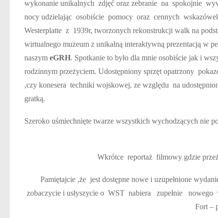
wykonanie unikalnych zdjęć oraz zebranie na spokojnie wywia
nocy udzielając osobiście pomocy oraz cennych wskazówek t
Westerplatte z 1939r, tworzonych rekonstrukcji walk na pods
wirtualnego muzeum z unikalną interaktywną prezentacją w pe
naszym
eGRH
. Spotkanie to było dla mnie osobiście jak i w
rodzinnym przeżyciem. Udostępniony sprzęt opatrzony pokaze
,czy konesera techniki wojskowej, ze względu na udostępnio
gratką.
Szeroko uśmiechnięte twarze wszystkich wychodzących nie poz
Wkrótce reportaż filmowy gdzie przeż
Pamiętajcie ,że jest dostępne nowe i uzupełnione wydan
zobaczycie i usłyszycie o WST nabiera zupełnie nowego wy
Fort – 