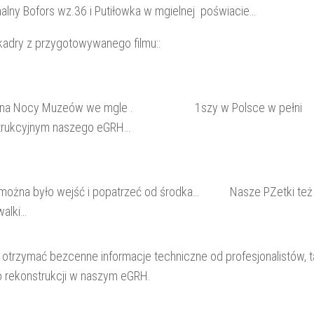
nalny Bofors wz.36 i Putiłowka w mgielnej poświacie…
kadry z przygotowywanego filmu::
 wz34 na Nocy Muzeów we mgle . 1szy w Polsce w pełni
strukcyjnym naszego eGRH…
 można było wejść i popatrzeć od środka… Nasze PZetki też
walki…
otrzymać bezcenne informacje techniczne od profesjonalistów, t
 rekonstrukcji w naszym eGRH.