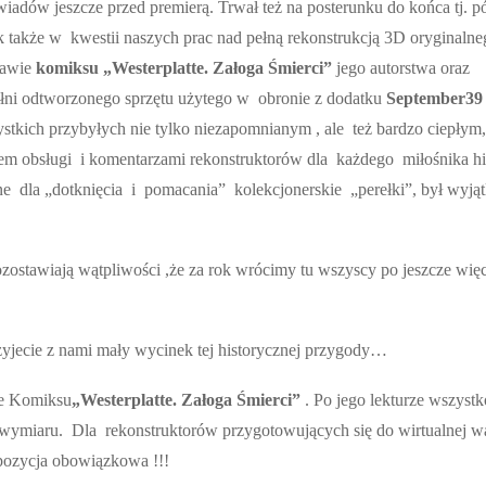
dów jeszcze przed premierą. Trwał też na posterunku do końca tj. p
akże w kwestii naszych prac nad pełną rekonstrukcją 3D oryginalne
tawie
komiksu „Westerplatte. Załoga Śmierci”
jego autorstwa oraz
łni
odtworzonego sprzętu użytego w obronie z dodatku
September39
szystkich przybyłych nie tylko niezapomnianym , ale też bardzo ciepły
m obsługi i komentarzami rekonstruktorów dla każdego miłośnika his
ne dla „dotknięcia i pomacania” kolekcjonerskie „perełki”, był wyj
ostawiają wątpliwości ,że za rok wrócimy tu wszyscy po jeszcze więc
yjecie z nami mały wycinek tej historycznej przygody…
ie Komiksu
„Westerplatte. Załoga Śmierci”
. Po jego lekturze wszystk
miaru. Dla rekonstruktorów przygotowujących się do wirtualnej wal
pozycja obowiązkowa !!!