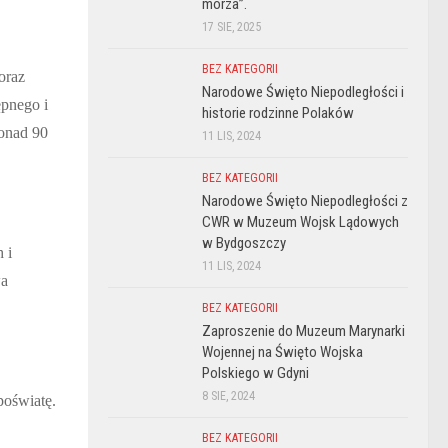
morza”.
17 SIE, 2025
BEZ KATEGORII
 oraz
Narodowe Święto Niepodległości i
ępnego i
historie rodzinne Polaków
ponad 90
11 LIS, 2024
BEZ KATEGORII
Narodowe Święto Niepodległości z
CWR w Muzeum Wojsk Lądowych
w Bydgoszczy
 i
11 LIS, 2024
wa
BEZ KATEGORII
Zaproszenie do Muzeum Marynarki
Wojennej na Święto Wojska
Polskiego w Gdyni
8 SIE, 2024
poświatę.
BEZ KATEGORII