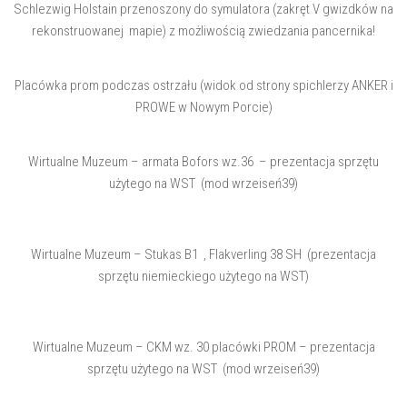
Schlezwig Holstain przenoszony do symulatora (zakręt V gwizdków na
rekonstruowanej mapie) z możliwością zwiedzania pancernika!
Placówka prom podczas ostrzału (widok od strony spichlerzy ANKER i
PROWE w Nowym Porcie)
Wirtualne Muzeum – armata Bofors wz.36 – prezentacja sprzętu
użytego na WST (mod wrzeiseń39)
Wirtualne Muzeum – Stukas B1 , Flakverling 38 SH (prezentacja
sprzętu niemieckiego użytego na WST)
Wirtualne Muzeum – CKM wz. 30 placówki PROM – prezentacja
sprzętu użytego na WST (mod wrzeiseń39)