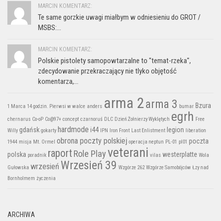
MARCIN KOMENTARZ:
Te same gorzkie uwagi miałbym w odniesieniu do GROT /
MSBS:...
MARCIN KOMENTARZ:
Polskie pistolety samopowtarzalne to "temat-rzeka",
zdecydowanie przekraczający nie tlyko objętość
komentarza,...
arma 2
arma 3
Bzura
1 Marca
14 godzin. Pierwsi w walce
anders
bumar
egrh
chernarus
Co-oP
Co@97+
concept
czarnoruś
DLC
Dzień Żołnierzy Wyklętych
Free
hardmode
gdańsk
i44
legion
Willy
gokarty
IPN
Iron Front
Last Enlistment
liberation
obrona poczty polskiej
poczta
1944
misja
Mt. Ormel
operacja neptun
PL-01
pl01
veterani
raport
Role Play
polska
westerplatte
poradnik
vilas
Wola
Wrzesień 39
wrzesień
Gułowska
Wzgórze 262
Wzgórze Samobójców
Łzy nad
Bornholmem
życzenia
ARCHIWA