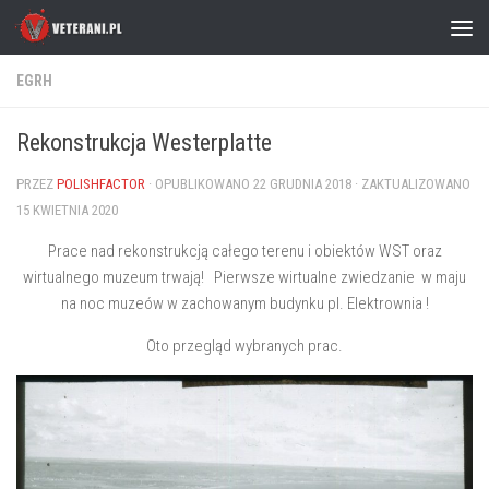
Skip to content
EGRH
Rekonstrukcja Westerplatte
PRZEZ
POLISHFACTOR
· OPUBLIKOWANO
22 GRUDNIA 2018
· ZAKTUALIZOWANO
15 KWIETNIA 2020
Prace nad rekonstrukcją całego terenu i obiektów WST oraz
wirtualnego muzeum trwają! Pierwsze wirtualne zwiedzanie w maju
na noc muzeów w zachowanym budynku pl. Elektrownia !
Oto przegląd wybranych prac.