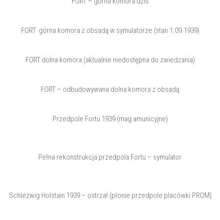
FORT – górna komora dziś
FORT górna komora z obsadą w symulatorze (stan 1.09.1939)
FORT dolna komora (aktualnie niedostępna do zwiedzania)
FORT – odbudowywana dolna komora z obsadą
Przedpole Fortu 1939 (mag amunicyjne)
Pełna rekonstrukcja przedpola Fortu – symulator
Schlezwig Holstain 1939 – ostrzał (płonie przedpole placówki PROM)