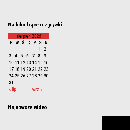
Nadchodzące rozgrywki
sierpień 2026
P
W
Ś
C
P
S
N
1
2
3
4
5
6
7
8
9
10
11
12
13
14
15
16
17
18
19
20
21
22
23
24
25
26
27
28
29
30
31
« lip
wrz »
Najnowsze wideo