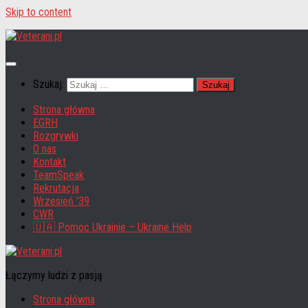
Skip to content
Szukaj:
Strona główna
EGRH
Rozgrywki
O nas
Kontakt
TeamSpeak
Rekrutacja
Wrzesień ’39
CWR
🇺🇦 Pomoc Ukrainie – Ukraine Help
Łączymy ludzi z pasją
Strona główna