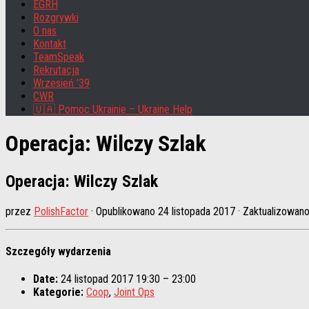
EGRH
Rozgrywki
O nas
Kontakt
TeamSpeak
Rekrutacja
Wrzesień ’39
CWR
🇺🇦 Pomoc Ukrainie – Ukraine Help
Operacja: Wilczy Szlak
Operacja: Wilczy Szlak
przez
PolishFactor
· Opublikowano
24 listopada 2017
· Zaktualizowan
Szczegóły wydarzenia
Date:
24 listopad 2017 19:30
–
23:00
Kategorie:
Coop
,
Joint Ops