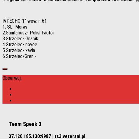
|V|”ECHO-1″
wew. r. 61
1. SL- Moras
2.Sanitariusz- PolishFactor
3.Strzelec- Gnacik
4.Strzelec- novee
5.Strzelec- xavin
6.Strzelec/Gren.-
Obserwuj:
Team Speak 3
37.120.185.130:9987 | ts3.veterani.pl