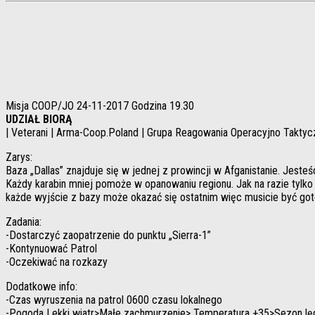
Misja COOP/JO 24-11-2017 Godzina 19.30
UDZIAŁ BIORĄ
| Veterani | Arma-Coop.Poland | Grupa Reagowania Operacyjno Takt
Zarys:
Baza „Dallas” znajduje się w jednej z prowincji w Afganistanie. Jest
Każdy karabin mniej pomoże w opanowaniu regionu. Jak na razie tyl
każde wyjście z bazy może okazać się ostatnim więc musicie być got
Zadania:
-Dostarczyć zaopatrzenie do punktu „Sierra-1”
-Kontynuować Patrol
-Oczekiwać na rozkazy
Dodatkowe info:
-Czas wyruszenia na patrol 0600 czasu lokalnego
-Pogoda Lekki wiatr>Małe zachmurzenie> Temperatura +35>Sezon lę