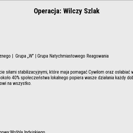
Operacja: Wilczy Szlak
ycznego | Grupa „W” | Grupa Natychmiastowego Reagowania
eście siłami stabilizacyjnymi, które maja pomagać Cywilom oraz osłabiać
ko około 40% społeczeństwa lokalnego popiera wasze działania każdy 
owi na wszystko.
gowy:Wróbla Indyjskiego