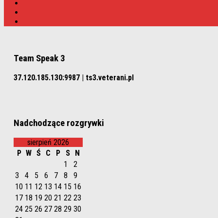
Team Speak 3
37.120.185.130:9987 | ts3.veterani.pl
Nadchodzące rozgrywki
sierpień 2026
P
W
Ś
C
P
S
N
1
2
3
4
5
6
7
8
9
10
11
12
13
14
15
16
17
18
19
20
21
22
23
24
25
26
27
28
29
30