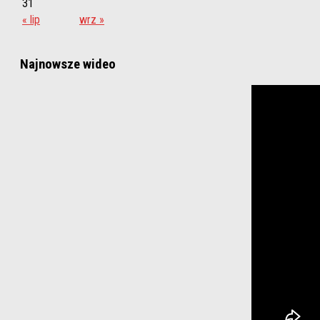
31
« lip
wrz »
Najnowsze wideo