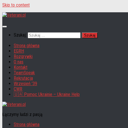
Skip to content
Szukaj:
Strona główna
EGRH
Rozgrywki
O nas
Kontakt
TeamSpeak
Rekrutacja
Wrzesień ’39
CWR
🇺🇦 Pomoc Ukrainie – Ukraine Help
Łączymy ludzi z pasją
Strona główna