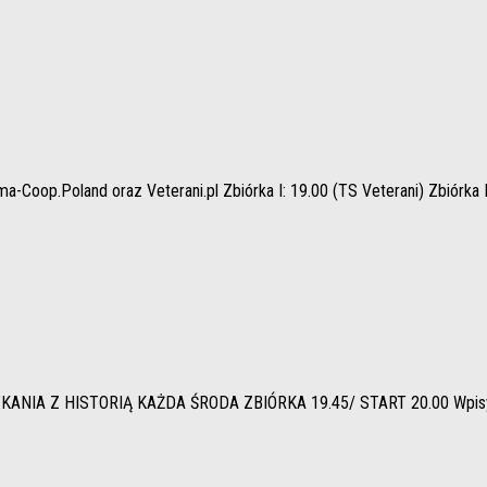
oop.Poland oraz Veterani.pl Zbiórka I: 19.00 (TS Veterani) Zbiórka II
Z HISTORIĄ KAŻDA ŚRODA ZBIÓRKA 19.45/ START 20.00 Wpisy (zgło