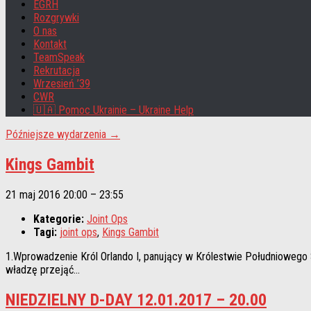
EGRH
Rozgrywki
O nas
Kontakt
TeamSpeak
Rekrutacja
Wrzesień ’39
CWR
🇺🇦 Pomoc Ukrainie – Ukraine Help
Późniejsze wydarzenia
→
Kings Gambit
21 maj 2016 20:00
–
23:55
Kategorie:
Joint Ops
Tagi:
joint ops
,
Kings Gambit
1.Wprowadzenie Król Orlando I, panujący w Królestwie Południowego S
władzę przejąć...
NIEDZIELNY D-DAY 12.01.2017 – 20.00