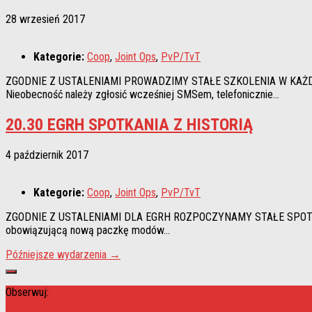
28 wrzesień 2017
Kategorie:
Coop
,
Joint Ops
,
PvP/TvT
ZGODNIE Z USTALENIAMI PROWADZIMY STAŁE SZKOLENIA W KAŻDY CZW
Nieobecność należy zgłosić wcześniej SMSem, telefonicznie...
20.30 EGRH SPOTKANIA Z HISTORIĄ
4 październik 2017
Kategorie:
Coop
,
Joint Ops
,
PvP/TvT
ZGODNIE Z USTALENIAMI DLA EGRH ROZPOCZYNAMY STAŁE SPOTKANIA 
obowiązującą nową paczkę modów...
Późniejsze wydarzenia
→
Obserwuj: