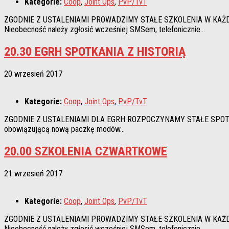
Kategorie:
Coop
,
Joint Ops
,
PvP/TvT
ZGODNIE Z USTALENIAMI PROWADZIMY STAŁE SZKOLENIA W KAŻDY CZW
Nieobecność należy zgłosić wcześniej SMSem, telefonicznie...
20.30 EGRH SPOTKANIA Z HISTORIĄ
20 wrzesień 2017
Kategorie:
Coop
,
Joint Ops
,
PvP/TvT
ZGODNIE Z USTALENIAMI DLA EGRH ROZPOCZYNAMY STAŁE SPOTKANIA 
obowiązującą nową paczkę modów...
20.00 SZKOLENIA CZWARTKOWE
21 wrzesień 2017
Kategorie:
Coop
,
Joint Ops
,
PvP/TvT
ZGODNIE Z USTALENIAMI PROWADZIMY STAŁE SZKOLENIA W KAŻDY CZW
Nieobecność należy zgłosić wcześniej SMSem, telefonicznie...