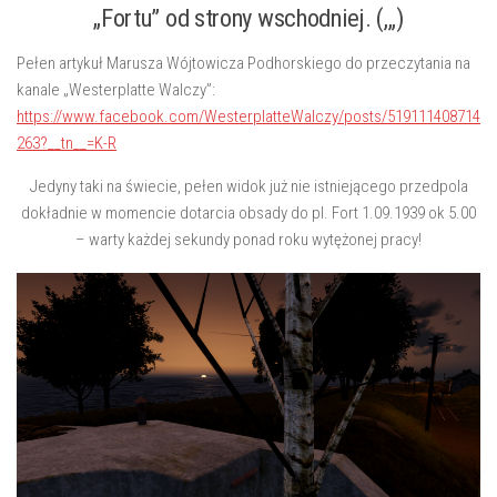
„Fortu” od strony wschodniej. (,,,)
Pełen artykuł Marusza Wójtowicza Podhorskiego do przeczytania na
kanale „Westerplatte Walczy”:
https://www.facebook.com/WesterplatteWalczy/posts/519111408714
263?__tn__=K-R
Jedyny taki na świecie, pełen widok już nie istniejącego przedpola
dokładnie w momencie dotarcia obsady do pl. Fort 1.09.1939 ok 5.00
– warty każdej sekundy ponad roku wytężonej pracy!