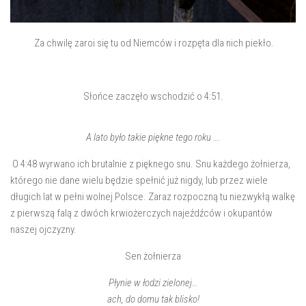
Za chwilę zaroi się tu od Niemców i rozpęta dla nich piekło.
Słońce zaczęło wschodzić o 4:51.
A lato było takie piękne tego roku ….
O 4:48 wyrwano ich brutalnie z pięknego snu. Snu każdego żołnierza,
którego nie dane wielu będzie spełnić już nigdy, lub przez wiele
długich lat w pełni wolnej Polsce. Zaraz rozpoczną tu niezwykłą walkę
z pierwszą falą z dwóch krwiożerczych najeźdźców i okupantów
naszej ojczyzny.
Sen żołnierza
Płynie w łodzi zielonej…
ach, do domu tak blisko!