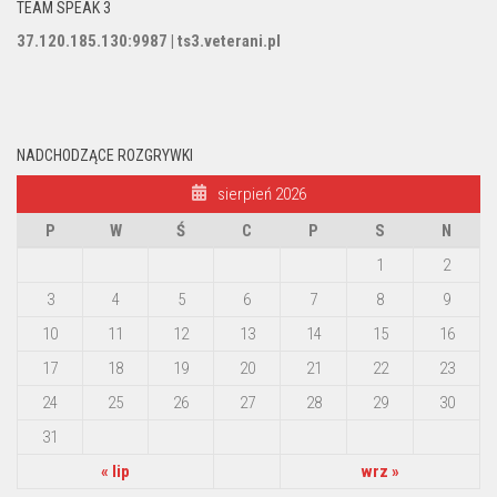
TEAM SPEAK 3
37.120.185.130:9987 | ts3.veterani.pl
NADCHODZĄCE ROZGRYWKI
sierpień 2026
P
W
Ś
C
P
S
N
1
2
3
4
5
6
7
8
9
10
11
12
13
14
15
16
17
18
19
20
21
22
23
24
25
26
27
28
29
30
31
« lip
wrz »