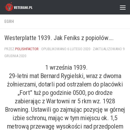
Skip to content
EGRH
Westerplatte 1939. Jak Feniks z popiołów….
PRZEZ
POLISHFACTOR
· OPUBLIKOWANO
6 LUTEGO 2020
· ZAKTUALIZOWANO
9
GRUDNIA 2020
1 września 1939.
29-letni mat Bernard Rygielski, wraz z dwoma
żołnierzami, dotarli pod ostrzałem do placówki
„Fort” tuż po godzinie 0500, po drodze
zabierając z Wartowni nr 5 rkm wz. 1928
Browning. Ustawili go zajmując pozycję w górnej
izbie schronu, mając w tym miejscu ok. 1,5
metrową przewagę wysokości nad przedpolem