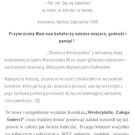
– Nie, nie. Daj się zapatrzeć
w ciebie, w dziecko i w kwiaty.
Konstanty Ildefons Gałczyński 1939
Przywrócimy Wam nasi bohaterzy należne miejsce, godność i
pamięć !
„Strażnicy Westerplatte” z wirtualnej ekipy
budowlanej projektu Westerplatte39 ze swym głównym inżynierem i
niezłomnym dowódcą:
Mariuszem Wójtowiczem-Podhorskim
Najlepiej tę historię, poznacie na razie z bliska tylko w niezwykłym
komiksie, który jak bóg da i dowódca pozwoli, uda się też kiedyś z
jego fachową pomocą przenieść do tej oszałamiającej wirtualnej
rzeczywistości… 🙂
Te nowe i uzupełnione wydanie Komiksu
„Westerplatte. Załoga
Śmierci”
coraz trudniej dostać ponieważ nakład rozszedł się już
prawie w całości jak świeże bułeczki
. Po jego lekturze wszystko
co zobaczycie i usłyszycie o WST nabierze zupełnie nowego