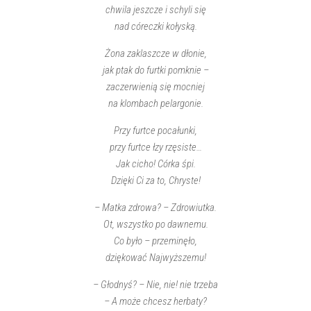
chwila jeszcze i schyli się
nad córeczki kołyską.
Żona zaklaszcze w dłonie,
jak ptak do furtki pomknie –
zaczerwienią się mocniej
na klombach pelargonie.
Przy furtce pocałunki,
przy furtce łzy rzęsiste…
Jak cicho! Córka śpi.
Dzięki Ci za to, Chryste!
– Matka zdrowa? – Zdrowiutka.
Ot, wszystko po dawnemu.
Co było – przeminęło,
dziękować Najwyższemu!
– Głodnyś? – Nie, nie! nie trzeba
– A może chcesz herbaty?