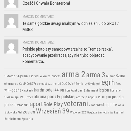
Cześć i Chwała Bohaterom!
MARCIN KOMENTARZ:
Te same gorzkie uwagi miałbym w odniesieniu do GROT /
MSBS:...
MARCIN KOMENTARZ:
Polskie pistolety samopowtarzalne to "temat-rzeka",
zdecydowanie przekraczający nie tlyko objętość
komentarza,...
arma 2
arma 3
Bzura
1 Marca
14 godzin. Pierwsi w walce
anders
bumar
egrh
chernarus
Co-oP
Co@97+
concept
czarnoruś
DLC
Dzień Żołnierzy Wyklętych
Free
hardmode
gdańsk
i44
legion
Willy
gokarty
IPN
Iron Front
Last Enlistment
liberation
obrona poczty polskiej
poczta
1944
misja
Mt. Ormel
operacja neptun
PL-01
pl01
veterani
raport
Role Play
polska
westerplatte
poradnik
vilas
Wola
Wrzesień 39
wrzesień
Gułowska
Wzgórze 262
Wzgórze Samobójców
Łzy nad
Bornholmem
życzenia