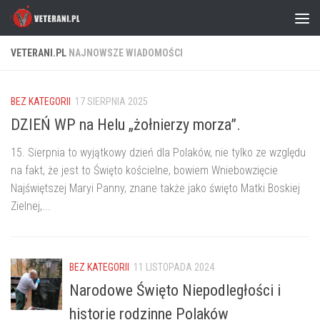
Skip to content
VETERANI.PL
NAJNOWSZE WIADOMOŚCI
BEZ KATEGORII
17 SIERPNIA 2025
DZIEŃ WP na Helu „żołnierzy morza”.
15. Sierpnia to wyjątkowy dzień dla Polaków, nie tylko ze względu
na fakt, że jest to Święto kościelne, bowiem Wniebowzięcie
Najświętszej Maryi Panny, znane także jako święto Matki Boskiej
Zielnej,...
BEZ KATEGORII
11 LISTOPADA 2024
Narodowe Święto Niepodległości i
historie rodzinne Polaków