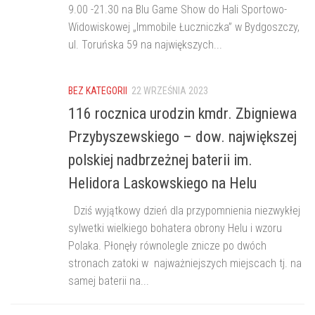
9.00 -21.30 na Blu Game Show do Hali Sportowo-
Widowiskowej „Immobile Łuczniczka” w Bydgoszczy,
ul. Toruńska 59 na największych...
BEZ KATEGORII
22 WRZEŚNIA 2023
116 rocznica urodzin kmdr. Zbigniewa
Przybyszewskiego – dow. największej
polskiej nadbrzeżnej baterii im.
Helidora Laskowskiego na Helu
Dziś wyjątkowy dzień dla przypomnienia niezwykłej
sylwetki wielkiego bohatera obrony Helu i wzoru
Polaka. Płonęły równolegle znicze po dwóch
stronach zatoki w najważniejszych miejscach tj. na
samej baterii na...