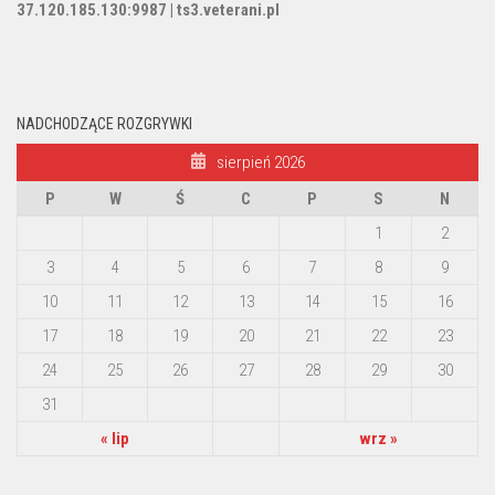
37.120.185.130:9987 | ts3.veterani.pl
NADCHODZĄCE ROZGRYWKI
sierpień 2026
P
W
Ś
C
P
S
N
1
2
3
4
5
6
7
8
9
10
11
12
13
14
15
16
17
18
19
20
21
22
23
24
25
26
27
28
29
30
31
« lip
wrz »