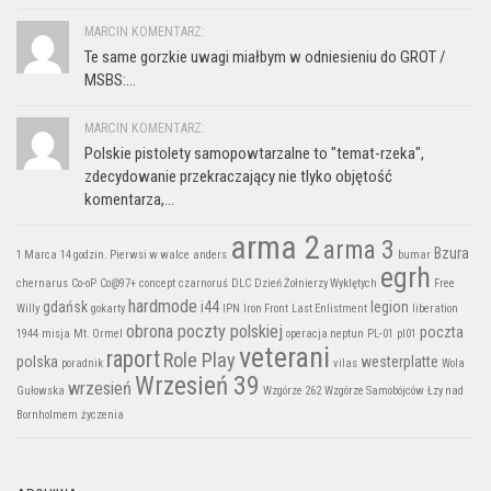
MARCIN KOMENTARZ:
Te same gorzkie uwagi miałbym w odniesieniu do GROT /
MSBS:...
MARCIN KOMENTARZ:
Polskie pistolety samopowtarzalne to "temat-rzeka",
zdecydowanie przekraczający nie tlyko objętość
komentarza,...
arma 2
arma 3
Bzura
1 Marca
14 godzin. Pierwsi w walce
anders
bumar
egrh
chernarus
Co-oP
Co@97+
concept
czarnoruś
DLC
Dzień Żołnierzy Wyklętych
Free
hardmode
gdańsk
i44
legion
Willy
gokarty
IPN
Iron Front
Last Enlistment
liberation
obrona poczty polskiej
poczta
1944
misja
Mt. Ormel
operacja neptun
PL-01
pl01
veterani
raport
Role Play
polska
westerplatte
poradnik
vilas
Wola
Wrzesień 39
wrzesień
Gułowska
Wzgórze 262
Wzgórze Samobójców
Łzy nad
Bornholmem
życzenia